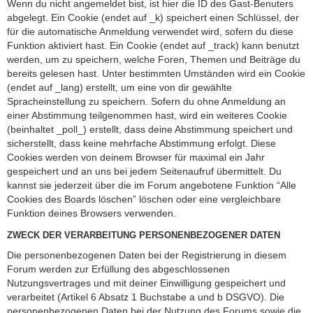
Wenn du nicht angemeldet bist, ist hier die ID des Gast-Benuters
abgelegt. Ein Cookie (endet auf _k) speichert einen Schlüssel, der
für die automatische Anmeldung verwendet wird, sofern du diese
Funktion aktiviert hast. Ein Cookie (endet auf _track) kann benutzt
werden, um zu speichern, welche Foren, Themen und Beiträge du
bereits gelesen hast. Unter bestimmten Umständen wird ein Cookie
(endet auf _lang) erstellt, um eine von dir gewählte
Spracheinstellung zu speichern. Sofern du ohne Anmeldung an
einer Abstimmung teilgenommen hast, wird ein weiteres Cookie
(beinhaltet _poll_) erstellt, dass deine Abstimmung speichert und
sicherstellt, dass keine mehrfache Abstimmung erfolgt. Diese
Cookies werden von deinem Browser für maximal ein Jahr
gespeichert und an uns bei jedem Seitenaufruf übermittelt. Du
kannst sie jederzeit über die im Forum angebotene Funktion “Alle
Cookies des Boards löschen” löschen oder eine vergleichbare
Funktion deines Browsers verwenden.
ZWECK DER VERARBEITUNG PERSONENBEZOGENER DATEN
Die personenbezogenen Daten bei der Registrierung in diesem
Forum werden zur Erfüllung des abgeschlossenen
Nutzungsvertrages und mit deiner Einwilligung gespeichert und
verarbeitet (Artikel 6 Absatz 1 Buchstabe a und b DSGVO). Die
personenbezogenen Daten bei der Nutzung des Forums sowie die