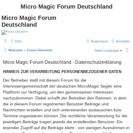
Micro Magic Forum Deutschland
Micro Magic Forum
Deutschland
FAQ
Registrieren
Anmelden
S
Webseite
Foren-Übersicht
Select Language
▼
u
Micro Magic Forum Deutschland - Datenschutzerklärung
c
h
HINWEIS ZUR VERARBEITUNG PERSONENBEZOGENER DATEN
e
Der Betreiber stellt mit diesem Forum für die
Interessengemeinschaft der deutschen MicroMagic Segler eine
Plattform zur Verfügung, um den gemeinsamen Interessen
nachzukommen. Dabei schafft der Betreiber den Rahmen, in dem
die in diesem Forum registrierten Benutzer Beiträge und
Nachrichten erstellen und sich untereinander austauschen bzw.
Termine organisieren können. Die rechtliche Verantwortung für die
jeweiligen Beiträge tragen jeweils die erstellenden Benutzer. Ein
lesender Zugriff auf die Beiträge steht - von wenigen Ausnahmen in