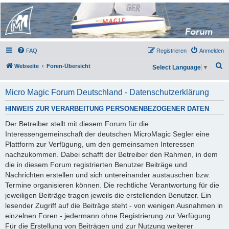
Micro Magic Forum
Deutschland
FAQ
Registrieren
Anmelden
S
Webseite
Foren-Übersicht
Select Language
▼
u
c
Micro Magic Forum Deutschland - Datenschutzerklärung
h
HINWEIS ZUR VERARBEITUNG PERSONENBEZOGENER DATEN
e
Der Betreiber stellt mit diesem Forum für die
Interessengemeinschaft der deutschen MicroMagic Segler eine
Plattform zur Verfügung, um den gemeinsamen Interessen
nachzukommen. Dabei schafft der Betreiber den Rahmen, in dem
die in diesem Forum registrierten Benutzer Beiträge und
Nachrichten erstellen und sich untereinander austauschen bzw.
Termine organisieren können. Die rechtliche Verantwortung für die
jeweiligen Beiträge tragen jeweils die erstellenden Benutzer. Ein
lesender Zugriff auf die Beiträge steht - von wenigen Ausnahmen in
einzelnen Foren - jedermann ohne Registrierung zur Verfügung.
Für die Erstellung von Beiträgen und zur Nutzung weiterer