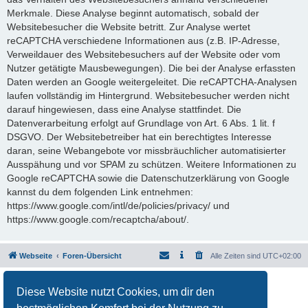
Merkmale. Diese Analyse beginnt automatisch, sobald der
Websitebesucher die Website betritt. Zur Analyse wertet
reCAPTCHA verschiedene Informationen aus (z.B. IP-Adresse,
Verweildauer des Websitebesuchers auf der Website oder vom
Nutzer getätigte Mausbewegungen). Die bei der Analyse erfassten
Daten werden an Google weitergeleitet. Die reCAPTCHA-Analysen
laufen vollständig im Hintergrund. Websitebesucher werden nicht
darauf hingewiesen, dass eine Analyse stattfindet. Die
Datenverarbeitung erfolgt auf Grundlage von Art. 6 Abs. 1 lit. f
DSGVO. Der Websitebetreiber hat ein berechtigtes Interesse
daran, seine Webangebote vor missbräuchlicher automatisierter
Ausspähung und vor SPAM zu schützen. Weitere Informationen zu
Google reCAPTCHA sowie die Datenschutzerklärung von Google
kannst du dem folgenden Link entnehmen:
https://www.google.com/intl/de/policies/privacy/ und
https://www.google.com/recaptcha/about/.
Webseite
Foren-Übersicht
Alle Zeiten sind
UTC+02:00
Powered by
phpBB
® Forum Software © phpBB Limited
Diese Website nutzt Cookies, um dir den
Deutsche Übersetzung durch
phpBB.de
Datenschutz
|
Nutzungsbedingungen