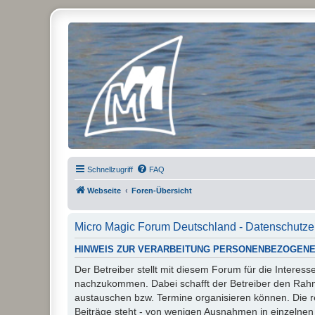
Micro Magic Forum Deutschland
Schnellzugriff
FAQ
Webseite
Foren-Übersicht
Micro Magic Forum Deutschland - Datenschutze
HINWEIS ZUR VERARBEITUNG PERSONENBEZOGENE
Der Betreiber stellt mit diesem Forum für die Inter
nachzukommen. Dabei schafft der Betreiber den Rahme
austauschen bzw. Termine organisieren können. Die rech
Beiträge steht - von wenigen Ausnahmen in einzelnen