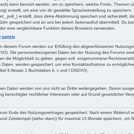
 _track) kann benutzt werden, um zu speichern, welche Foren, Themen un
ng) erstellt, um eine von dir gewählte Spracheinstellung zu speicher
et _poll_) erstellt, dass deine Abstimmung speichert und sicherstellt,
ahr gespeichert und an uns bei jedem Seitenaufruf übermittelt. Du ka
oder eine vergleichbare Funktion deines Browsers verwenden.
 DATEN
n diesem Forum werden zur Erfüllung des abgeschlossenen Nutzungsve
SGVO). Die personenbezogenen Daten bei der Nutzung des Forums sowie
ten die Möglichkeit zu geben, gegen evtl. vorgenommene Rechtsverstö
en Daten, werden gespeichert, um eine Kontaktaufnahme zu ermöglich
ikel 6 Absatz 1 Buchstaben b, c und f DSGVO).
sehenen Daten werden von uns nicht an Dritte weitergegeben. Davon au
ng berechtigter rechtlicher Interessen oder auf Grund gesetzlicher Verp
 zum Ende des Nutzungsvertrages gespeichert. Nach einem Widerruf wer
nd Zeitstempel (siehe oben)) für maximal 13 Monate speichern, um Na