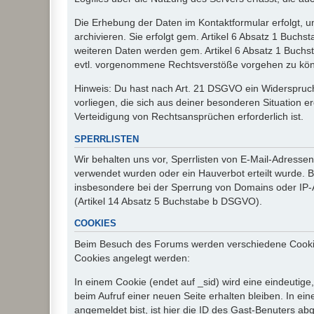
Die Erhebung der Daten im Kontaktformular erfolgt,
archivieren. Sie erfolgt gem. Artikel 6 Absatz 1 Buchs
weiteren Daten werden gem. Artikel 6 Absatz 1 Buchs
evtl. vorgenommene Rechtsverstöße vorgehen zu kö
Hinweis: Du hast nach Art. 21 DSGVO ein Widerspruch
vorliegen, die sich aus deiner besonderen Situation 
Verteidigung von Rechtsansprüchen erforderlich ist.
SPERRLISTEN
Wir behalten uns vor, Sperrlisten von E-Mail-Adress
verwendet wurden oder ein Hauverbot erteilt wurde. Ba
insbesondere bei der Sperrung von Domains oder IP-A
(Artikel 14 Absatz 5 Buchstabe b DSGVO).
COOKIES
Beim Besuch des Forums werden verschiedene Cookies e
Cookies angelegt werden:
In einem Cookie (endet auf _sid) wird eine eindeutige, 
beim Aufruf einer neuen Seite erhalten bleiben. In ei
angemeldet bist, ist hier die ID des Gast-Benuters ab