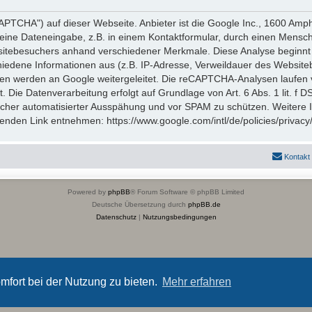
TCHA") auf dieser Webseite. Anbieter ist die Google Inc., 1600 Amp
eine Dateneingabe, z.B. in einem Kontaktformular, durch einen Mensch
itebesuchers anhand verschiedener Merkmale. Diese Analyse beginnt 
hiedene Informationen aus (z.B. IP-Adresse, Verweildauer des Website
en werden an Google weitergeleitet. Die reCAPTCHA-Analysen laufen 
t. Die Datenverarbeitung erfolgt auf Grundlage von Art. 6 Abs. 1 lit. f
icher automatisierter Ausspähung und vor SPAM zu schützen. Weitere
nden Link entnehmen: https://www.google.com/intl/de/policies/privacy
Kontakt
Powered by
phpBB
® Forum Software © phpBB Limited
Deutsche Übersetzung durch
phpBB.de
Datenschutz
|
Nutzungsbedingungen
mfort bei der Nutzung zu bieten.
Mehr erfahren