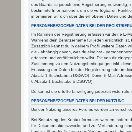
des Boards ist jedoch eine Registrierung notwendig,
bestimmte Informationen, um die verfügbaren Funkti
informieren wir dich über die erhobenen Daten und d
PERSONENBEZOGENE DATEN BEI DER REGISTRIER
Im Rahmen der Registrierung erfassen wir deine E-Mai
Während dein Benutzername für jeden ersichtlich ist, ha
Zusätzlich kannst du in deinem Profil weitere Daten w
die - abhängig davon, was du eingibst - personenbez
erfassen und veröffentlichen willst. Die von dir eing
Zustimmung zu den Nutzungsbedingungen inkl. dieser 
Erfassung der Daten bei der Registrierung oder in dein
Absatz 1 Buchstabe a DSGVO). Deine E-Mail-Adresse s
6 Absatz 1 Buchstabe b DSGVO).
Du kannst die erteilte Einwilligung jederzeit widerrufe
PERSONENBEZOGENE DATEN BEI DER NUTZUNG
Bei der Nutzung unseres Forums werden an verschie
Bei Benutzung des Kontaktformulars werden, sofern du
für Dokumentationszwecke und zur Verhinderung eines
Logfiles über die Nutzung des Servers erfasst, die auc