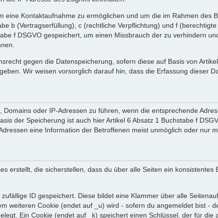
 um eine Kontaktaufnahme zu ermöglichen und um die im Rahmen des B
tabe b (Vertragserfüllung), c (rechtliche Verpflichtung) und f (berechti
tabe f DSGVO gespeichert, um einen Missbrauch der zu verhindern und 
nnen.
srecht gegen die Datenspeicherung, sofern diese auf Basis von Artik
ergeben. Wir weisen vorsorglich darauf hin, dass die Erfassung diese
en, Domains oder IP-Adressen zu führen, wenn die entsprechende Adress
sis der Speicherung ist auch hier Artikel 6 Absatz 1 Buchstabe f DSGV
dressen eine Information der Betroffenen meist unmöglich oder nur m
rstellt, die sicherstellen, dass du über alle Seiten ein konsistentes
zufällige ID gespeichert. Diese bildet eine Klammer über alle Seitenaufr
nem weiteren Cookie (endet auf _u) wird - sofern du angemeldet bist - 
gelegt. Ein Cookie (endet auf _k) speichert einen Schlüssel, der für d