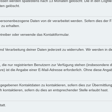
Adressen werden spätestens nach 13 Monaten gelöscht. Die in den Logf
en gelöscht.
ersonenbezogene Daten von dir verarbeitet werden. Sofern dies der Fal
zu erhalten.
etreiber oder verwende das Kontaktformular.
und Verarbeitung deiner Daten jederzeit zu widerrufen. Wir werden in 
, die nur registrierten Benutzern zur Verfügung stehen (insbesondere d
e) ist die Angabe einer E-Mail-Adresse erforderlich. Ohne diese Angabe
ngegebenen Kontaktdaten zu kontaktieren, sofern dies zur Übermittlung
h kontaktieren, sofern du dies an entsprechender Stelle erlaubt hast.
att.