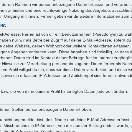
 in derem Rahmen wir personenbezogene Daten erfassen und verarbeite
onen anbieten und eine rechtswidrige Nutzung des Angebots ausschlie
en Umgang mit ihnen. Ferner geben wir dir weitere Informationen zum 
UNG
l-Adresse. Ferner ist von dir ein Benutzernamen (Pseudonym) zu wähle
ben nur wir als Betreiber Zugriff auf deine E-Mail-Adresse, sofern du die
ie deine Website, deinen Wohnort oder weitere Kontaktdaten erfassen. 
ogene Angaben enthalten kann. Diese Angaben sind freiwillig, so dass 
egebenen Daten sind im Kontext deiner Beiträge frei im Internet zugäng
Hinweise zur Verarbeitung personenbezogener Daten ferner als Nachw
em Profil willigst du ein, dass wir diese Daten verarbeiten und diese w
owie die erfassten IP-Adressen und Zeitstempel sind ferner notwendig
n bzw. die von dir in deinem Profil hinterlegten Daten jederzeit ändern.
denen Stellen personenbezogene Daten erhoben:
 nicht angemeldet bist, dein Name und deine E-Mail-Adresse erfasst un
 Missbrauchs die IP-Adresse, von der aus der Beitrag erstellt wurde
h die IP-Adresse des Zugriffs beinhalten.