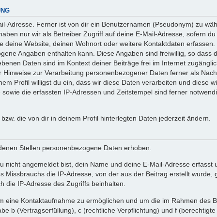
UNG
l-Adresse. Ferner ist von dir ein Benutzernamen (Pseudonym) zu wähle
ben nur wir als Betreiber Zugriff auf deine E-Mail-Adresse, sofern du die
ie deine Website, deinen Wohnort oder weitere Kontaktdaten erfassen. 
ogene Angaben enthalten kann. Diese Angaben sind freiwillig, so dass 
egebenen Daten sind im Kontext deiner Beiträge frei im Internet zugäng
Hinweise zur Verarbeitung personenbezogener Daten ferner als Nachw
em Profil willigst du ein, dass wir diese Daten verarbeiten und diese w
owie die erfassten IP-Adressen und Zeitstempel sind ferner notwendig
n bzw. die von dir in deinem Profil hinterlegten Daten jederzeit ändern.
denen Stellen personenbezogene Daten erhoben:
 nicht angemeldet bist, dein Name und deine E-Mail-Adresse erfasst un
 Missbrauchs die IP-Adresse, von der aus der Beitrag erstellt wurde
h die IP-Adresse des Zugriffs beinhalten.
 um eine Kontaktaufnahme zu ermöglichen und um die im Rahmen des B
tabe b (Vertragserfüllung), c (rechtliche Verpflichtung) und f (berechti