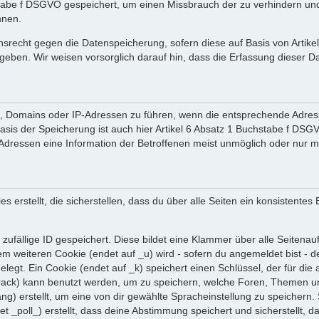
tabe f DSGVO gespeichert, um einen Missbrauch der zu verhindern und 
nnen.
srecht gegen die Datenspeicherung, sofern diese auf Basis von Artik
ergeben. Wir weisen vorsorglich darauf hin, dass die Erfassung diese
en, Domains oder IP-Adressen zu führen, wenn die entsprechende Adress
sis der Speicherung ist auch hier Artikel 6 Absatz 1 Buchstabe f DSGV
dressen eine Information der Betroffenen meist unmöglich oder nur m
rstellt, die sicherstellen, dass du über alle Seiten ein konsistentes
zufällige ID gespeichert. Diese bildet eine Klammer über alle Seitenaufr
nem weiteren Cookie (endet auf _u) wird - sofern du angemeldet bist - 
gelegt. Ein Cookie (endet auf _k) speichert einen Schlüssel, der für d
 _track) kann benutzt werden, um zu speichern, welche Foren, Themen un
ng) erstellt, um eine von dir gewählte Spracheinstellung zu speicher
et _poll_) erstellt, dass deine Abstimmung speichert und sicherstellt,