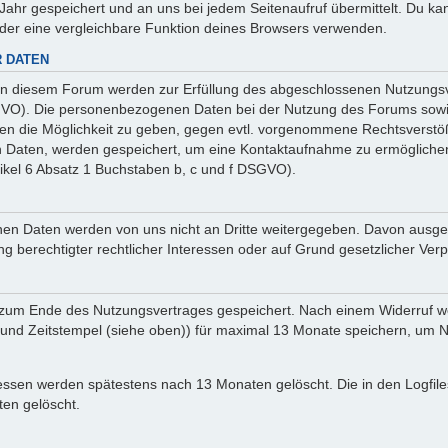
ahr gespeichert und an uns bei jedem Seitenaufruf übermittelt. Du ka
oder eine vergleichbare Funktion deines Browsers verwenden.
 DATEN
n diesem Forum werden zur Erfüllung des abgeschlossenen Nutzungsve
SGVO). Die personenbezogenen Daten bei der Nutzung des Forums sowie
ten die Möglichkeit zu geben, gegen evtl. vorgenommene Rechtsverstö
en Daten, werden gespeichert, um eine Kontaktaufnahme zu ermöglich
ikel 6 Absatz 1 Buchstaben b, c und f DSGVO).
sehenen Daten werden von uns nicht an Dritte weitergegeben. Davon au
ng berechtigter rechtlicher Interessen oder auf Grund gesetzlicher Verp
 zum Ende des Nutzungsvertrages gespeichert. Nach einem Widerruf wer
nd Zeitstempel (siehe oben)) für maximal 13 Monate speichern, um Na
Adressen werden spätestens nach 13 Monaten gelöscht. Die in den Logf
en gelöscht.