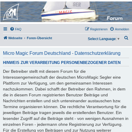
Micro Magic Forum
Deutschland
FAQ
Registrieren
Anmelden
S
Webseite
Foren-Übersicht
Select Language
▼
u
c
Micro Magic Forum Deutschland - Datenschutzerklärung
h
HINWEIS ZUR VERARBEITUNG PERSONENBEZOGENER DATEN
e
Der Betreiber stellt mit diesem Forum für die
Interessengemeinschaft der deutschen MicroMagic Segler eine
Plattform zur Verfügung, um den gemeinsamen Interessen
nachzukommen. Dabei schafft der Betreiber den Rahmen, in dem
die in diesem Forum registrierten Benutzer Beiträge und
Nachrichten erstellen und sich untereinander austauschen bzw.
Termine organisieren können. Die rechtliche Verantwortung für die
jeweiligen Beiträge tragen jeweils die erstellenden Benutzer. Ein
lesender Zugriff auf die Beiträge steht - von wenigen Ausnahmen in
einzelnen Foren - jedermann ohne Registrierung zur Verfügung.
Für die Erstellung von Beiträgen und zur Nutzung weiterer