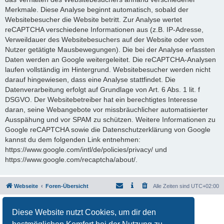
Merkmale. Diese Analyse beginnt automatisch, sobald der
Websitebesucher die Website betritt. Zur Analyse wertet
reCAPTCHA verschiedene Informationen aus (z.B. IP-Adresse,
Verweildauer des Websitebesuchers auf der Website oder vom
Nutzer getätigte Mausbewegungen). Die bei der Analyse erfassten
Daten werden an Google weitergeleitet. Die reCAPTCHA-Analysen
laufen vollständig im Hintergrund. Websitebesucher werden nicht
darauf hingewiesen, dass eine Analyse stattfindet. Die
Datenverarbeitung erfolgt auf Grundlage von Art. 6 Abs. 1 lit. f
DSGVO. Der Websitebetreiber hat ein berechtigtes Interesse
daran, seine Webangebote vor missbräuchlicher automatisierter
Ausspähung und vor SPAM zu schützen. Weitere Informationen zu
Google reCAPTCHA sowie die Datenschutzerklärung von Google
kannst du dem folgenden Link entnehmen:
https://www.google.com/intl/de/policies/privacy/ und
https://www.google.com/recaptcha/about/.
Webseite
Foren-Übersicht
Alle Zeiten sind
UTC+02:00
Powered by
phpBB
® Forum Software © phpBB Limited
Diese Website nutzt Cookies, um dir den
Deutsche Übersetzung durch
phpBB.de
Datenschutz
|
Nutzungsbedingungen