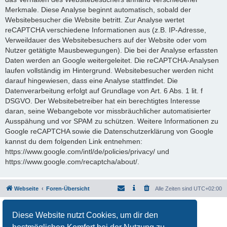
Merkmale. Diese Analyse beginnt automatisch, sobald der
Websitebesucher die Website betritt. Zur Analyse wertet
reCAPTCHA verschiedene Informationen aus (z.B. IP-Adresse,
Verweildauer des Websitebesuchers auf der Website oder vom
Nutzer getätigte Mausbewegungen). Die bei der Analyse erfassten
Daten werden an Google weitergeleitet. Die reCAPTCHA-Analysen
laufen vollständig im Hintergrund. Websitebesucher werden nicht
darauf hingewiesen, dass eine Analyse stattfindet. Die
Datenverarbeitung erfolgt auf Grundlage von Art. 6 Abs. 1 lit. f
DSGVO. Der Websitebetreiber hat ein berechtigtes Interesse
daran, seine Webangebote vor missbräuchlicher automatisierter
Ausspähung und vor SPAM zu schützen. Weitere Informationen zu
Google reCAPTCHA sowie die Datenschutzerklärung von Google
kannst du dem folgenden Link entnehmen:
https://www.google.com/intl/de/policies/privacy/ und
https://www.google.com/recaptcha/about/.
Webseite
Foren-Übersicht
Alle Zeiten sind
UTC+02:00
Powered by
phpBB
® Forum Software © phpBB Limited
Diese Website nutzt Cookies, um dir den
Deutsche Übersetzung durch
phpBB.de
Datenschutz
|
Nutzungsbedingungen