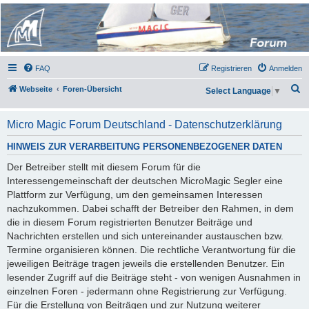
Micro Magic Forum
Deutschland
FAQ
Registrieren
Anmelden
S
Webseite
Foren-Übersicht
Select Language
▼
u
c
Micro Magic Forum Deutschland - Datenschutzerklärung
h
HINWEIS ZUR VERARBEITUNG PERSONENBEZOGENER DATEN
e
Der Betreiber stellt mit diesem Forum für die
Interessengemeinschaft der deutschen MicroMagic Segler eine
Plattform zur Verfügung, um den gemeinsamen Interessen
nachzukommen. Dabei schafft der Betreiber den Rahmen, in dem
die in diesem Forum registrierten Benutzer Beiträge und
Nachrichten erstellen und sich untereinander austauschen bzw.
Termine organisieren können. Die rechtliche Verantwortung für die
jeweiligen Beiträge tragen jeweils die erstellenden Benutzer. Ein
lesender Zugriff auf die Beiträge steht - von wenigen Ausnahmen in
einzelnen Foren - jedermann ohne Registrierung zur Verfügung.
Für die Erstellung von Beiträgen und zur Nutzung weiterer