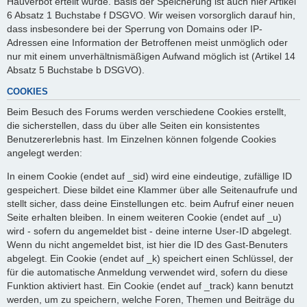
Hauverbot erteilt wurde. Basis der Speicherung ist auch hier Artikel
6 Absatz 1 Buchstabe f DSGVO. Wir weisen vorsorglich darauf hin,
dass insbesondere bei der Sperrung von Domains oder IP-
Adressen eine Information der Betroffenen meist unmöglich oder
nur mit einem unverhältnismäßigen Aufwand möglich ist (Artikel 14
Absatz 5 Buchstabe b DSGVO).
COOKIES
Beim Besuch des Forums werden verschiedene Cookies erstellt,
die sicherstellen, dass du über alle Seiten ein konsistentes
Benutzererlebnis hast. Im Einzelnen können folgende Cookies
angelegt werden:
In einem Cookie (endet auf _sid) wird eine eindeutige, zufällige ID
gespeichert. Diese bildet eine Klammer über alle Seitenaufrufe und
stellt sicher, dass deine Einstellungen etc. beim Aufruf einer neuen
Seite erhalten bleiben. In einem weiteren Cookie (endet auf _u)
wird - sofern du angemeldet bist - deine interne User-ID abgelegt.
Wenn du nicht angemeldet bist, ist hier die ID des Gast-Benuters
abgelegt. Ein Cookie (endet auf _k) speichert einen Schlüssel, der
für die automatische Anmeldung verwendet wird, sofern du diese
Funktion aktiviert hast. Ein Cookie (endet auf _track) kann benutzt
werden, um zu speichern, welche Foren, Themen und Beiträge du