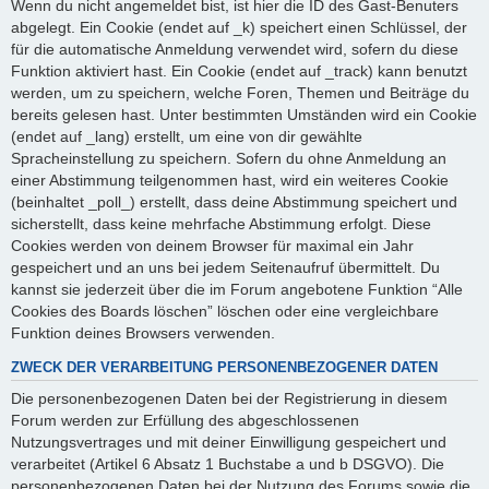
Wenn du nicht angemeldet bist, ist hier die ID des Gast-Benuters
abgelegt. Ein Cookie (endet auf _k) speichert einen Schlüssel, der
für die automatische Anmeldung verwendet wird, sofern du diese
Funktion aktiviert hast. Ein Cookie (endet auf _track) kann benutzt
werden, um zu speichern, welche Foren, Themen und Beiträge du
bereits gelesen hast. Unter bestimmten Umständen wird ein Cookie
(endet auf _lang) erstellt, um eine von dir gewählte
Spracheinstellung zu speichern. Sofern du ohne Anmeldung an
einer Abstimmung teilgenommen hast, wird ein weiteres Cookie
(beinhaltet _poll_) erstellt, dass deine Abstimmung speichert und
sicherstellt, dass keine mehrfache Abstimmung erfolgt. Diese
Cookies werden von deinem Browser für maximal ein Jahr
gespeichert und an uns bei jedem Seitenaufruf übermittelt. Du
kannst sie jederzeit über die im Forum angebotene Funktion “Alle
Cookies des Boards löschen” löschen oder eine vergleichbare
Funktion deines Browsers verwenden.
ZWECK DER VERARBEITUNG PERSONENBEZOGENER DATEN
Die personenbezogenen Daten bei der Registrierung in diesem
Forum werden zur Erfüllung des abgeschlossenen
Nutzungsvertrages und mit deiner Einwilligung gespeichert und
verarbeitet (Artikel 6 Absatz 1 Buchstabe a und b DSGVO). Die
personenbezogenen Daten bei der Nutzung des Forums sowie die