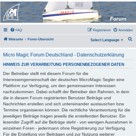
Micro Magic Forum
Deutschland
FAQ
Registrieren
Anmelden
S
Webseite
Foren-Übersicht
Select Language
▼
u
c
Micro Magic Forum Deutschland - Datenschutzerklärung
h
HINWEIS ZUR VERARBEITUNG PERSONENBEZOGENER DATEN
e
Der Betreiber stellt mit diesem Forum für die
Interessengemeinschaft der deutschen MicroMagic Segler eine
Plattform zur Verfügung, um den gemeinsamen Interessen
nachzukommen. Dabei schafft der Betreiber den Rahmen, in dem
die in diesem Forum registrierten Benutzer Beiträge und
Nachrichten erstellen und sich untereinander austauschen bzw.
Termine organisieren können. Die rechtliche Verantwortung für die
jeweiligen Beiträge tragen jeweils die erstellenden Benutzer. Ein
lesender Zugriff auf die Beiträge steht - von wenigen Ausnahmen in
einzelnen Foren - jedermann ohne Registrierung zur Verfügung.
Für die Erstellung von Beiträgen und zur Nutzung weiterer