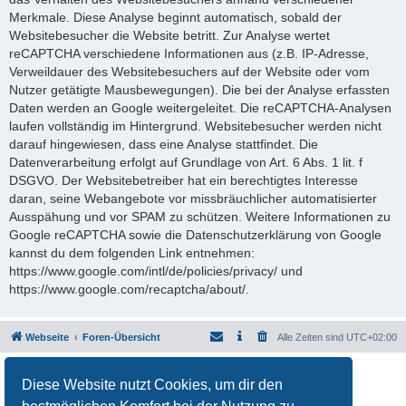
Merkmale. Diese Analyse beginnt automatisch, sobald der
Websitebesucher die Website betritt. Zur Analyse wertet
reCAPTCHA verschiedene Informationen aus (z.B. IP-Adresse,
Verweildauer des Websitebesuchers auf der Website oder vom
Nutzer getätigte Mausbewegungen). Die bei der Analyse erfassten
Daten werden an Google weitergeleitet. Die reCAPTCHA-Analysen
laufen vollständig im Hintergrund. Websitebesucher werden nicht
darauf hingewiesen, dass eine Analyse stattfindet. Die
Datenverarbeitung erfolgt auf Grundlage von Art. 6 Abs. 1 lit. f
DSGVO. Der Websitebetreiber hat ein berechtigtes Interesse
daran, seine Webangebote vor missbräuchlicher automatisierter
Ausspähung und vor SPAM zu schützen. Weitere Informationen zu
Google reCAPTCHA sowie die Datenschutzerklärung von Google
kannst du dem folgenden Link entnehmen:
https://www.google.com/intl/de/policies/privacy/ und
https://www.google.com/recaptcha/about/.
Webseite
Foren-Übersicht
Alle Zeiten sind
UTC+02:00
Powered by
phpBB
® Forum Software © phpBB Limited
Diese Website nutzt Cookies, um dir den
Deutsche Übersetzung durch
phpBB.de
Datenschutz
|
Nutzungsbedingungen