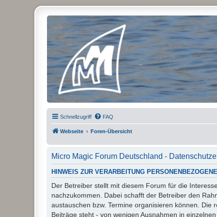
Micro Magic Forum Deutschland
Schnellzugriff
FAQ
Webseite
Foren-Übersicht
Micro Magic Forum Deutschland - Datenschutze
HINWEIS ZUR VERARBEITUNG PERSONENBEZOGENE
Der Betreiber stellt mit diesem Forum für die Inter
nachzukommen. Dabei schafft der Betreiber den Rahme
austauschen bzw. Termine organisieren können. Die rech
Beiträge steht - von wenigen Ausnahmen in einzelnen