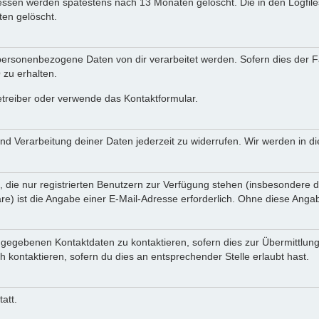
Adressen werden spätestens nach 13 Monaten gelöscht. Die in den Logf
en gelöscht.
ersonenbezogene Daten von dir verarbeitet werden. Sofern dies der Fal
zu erhalten.
etreiber oder verwende das Kontaktformular.
und Verarbeitung deiner Daten jederzeit zu widerrufen. Wir werden in 
, die nur registrierten Benutzern zur Verfügung stehen (insbesondere d
e) ist die Angabe einer E-Mail-Adresse erforderlich. Ohne diese Angabe
ngegebenen Kontaktdaten zu kontaktieren, sofern dies zur Übermittlung
h kontaktieren, sofern du dies an entsprechender Stelle erlaubt hast.
att.