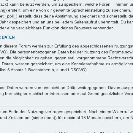
 _track) kann benutzt werden, um zu speichern, welche Foren, Themen un
ng) erstellt, um eine von dir gewählte Spracheinstellung zu speicher
et _poll_) erstellt, dass deine Abstimmung speichert und sicherstellt,
ahr gespeichert und an uns bei jedem Seitenaufruf übermittelt. Du ka
oder eine vergleichbare Funktion deines Browsers verwenden.
 DATEN
n diesem Forum werden zur Erfüllung des abgeschlossenen Nutzungsve
SGVO). Die personenbezogenen Daten bei der Nutzung des Forums sowie
ten die Möglichkeit zu geben, gegen evtl. vorgenommene Rechtsverstö
en Daten, werden gespeichert, um eine Kontaktaufnahme zu ermöglich
ikel 6 Absatz 1 Buchstaben b, c und f DSGVO).
sehenen Daten werden von uns nicht an Dritte weitergegeben. Davon au
ng berechtigter rechtlicher Interessen oder auf Grund gesetzlicher Verp
 zum Ende des Nutzungsvertrages gespeichert. Nach einem Widerruf wer
nd Zeitstempel (siehe oben)) für maximal 13 Monate speichern, um Na