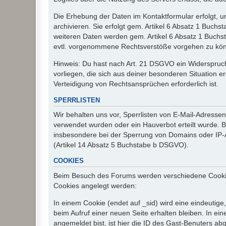
Die Erhebung der Daten im Kontaktformular erfolgt,
archivieren. Sie erfolgt gem. Artikel 6 Absatz 1 Buchs
weiteren Daten werden gem. Artikel 6 Absatz 1 Buchs
evtl. vorgenommene Rechtsverstöße vorgehen zu kö
Hinweis: Du hast nach Art. 21 DSGVO ein Widerspruch
vorliegen, die sich aus deiner besonderen Situation 
Verteidigung von Rechtsansprüchen erforderlich ist.
SPERRLISTEN
Wir behalten uns vor, Sperrlisten von E-Mail-Adress
verwendet wurden oder ein Hauverbot erteilt wurde. Ba
insbesondere bei der Sperrung von Domains oder IP-A
(Artikel 14 Absatz 5 Buchstabe b DSGVO).
COOKIES
Beim Besuch des Forums werden verschiedene Cookies e
Cookies angelegt werden:
In einem Cookie (endet auf _sid) wird eine eindeutige, 
beim Aufruf einer neuen Seite erhalten bleiben. In ei
angemeldet bist, ist hier die ID des Gast-Benuters ab