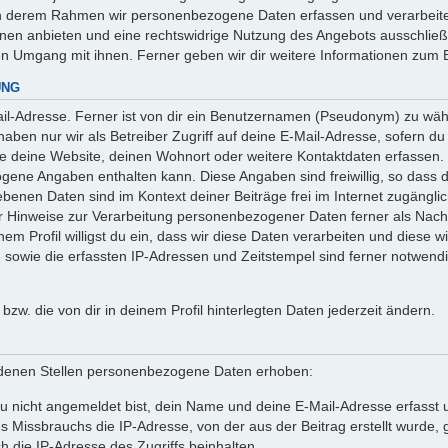
 in derem Rahmen wir personenbezogene Daten erfassen und verarbeite
onen anbieten und eine rechtswidrige Nutzung des Angebots ausschlie
en Umgang mit ihnen. Ferner geben wir dir weitere Informationen zum 
UNG
l-Adresse. Ferner ist von dir ein Benutzernamen (Pseudonym) zu wähle
ben nur wir als Betreiber Zugriff auf deine E-Mail-Adresse, sofern du die
ie deine Website, deinen Wohnort oder weitere Kontaktdaten erfassen. 
ogene Angaben enthalten kann. Diese Angaben sind freiwillig, so dass 
egebenen Daten sind im Kontext deiner Beiträge frei im Internet zugäng
Hinweise zur Verarbeitung personenbezogener Daten ferner als Nachw
em Profil willigst du ein, dass wir diese Daten verarbeiten und diese w
owie die erfassten IP-Adressen und Zeitstempel sind ferner notwendig
n bzw. die von dir in deinem Profil hinterlegten Daten jederzeit ändern.
denen Stellen personenbezogene Daten erhoben:
 nicht angemeldet bist, dein Name und deine E-Mail-Adresse erfasst un
 Missbrauchs die IP-Adresse, von der aus der Beitrag erstellt wurde
h die IP-Adresse des Zugriffs beinhalten.