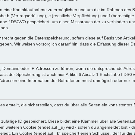
 um eine Kontaktaufnahme zu ermöglichen und um die im Rahmen des B
tabe b (Vertragserfüllung), c (rechtliche Verpflichtung) und f (berechti
tabe f DSGVO gespeichert, um einen Missbrauch der zu verhindern und 
nnen.
srecht gegen die Datenspeicherung, sofern diese auf Basis von Artik
ergeben. Wir weisen vorsorglich darauf hin, dass die Erfassung diese
en, Domains oder IP-Adressen zu führen, wenn die entsprechende Adress
sis der Speicherung ist auch hier Artikel 6 Absatz 1 Buchstabe f DSGV
dressen eine Information der Betroffenen meist unmöglich oder nur m
rstellt, die sicherstellen, dass du über alle Seiten ein konsistentes
zufällige ID gespeichert. Diese bildet eine Klammer über alle Seitenaufr
nem weiteren Cookie (endet auf _u) wird - sofern du angemeldet bist - 
gelegt. Ein Cookie (endet auf _k) speichert einen Schlüssel, der für d