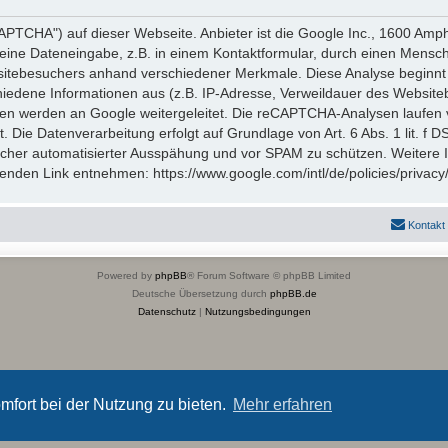
TCHA") auf dieser Webseite. Anbieter ist die Google Inc., 1600 Amp
eine Dateneingabe, z.B. in einem Kontaktformular, durch einen Mensch
itebesuchers anhand verschiedener Merkmale. Diese Analyse beginnt 
hiedene Informationen aus (z.B. IP-Adresse, Verweildauer des Website
en werden an Google weitergeleitet. Die reCAPTCHA-Analysen laufen 
t. Die Datenverarbeitung erfolgt auf Grundlage von Art. 6 Abs. 1 lit. f
icher automatisierter Ausspähung und vor SPAM zu schützen. Weitere
nden Link entnehmen: https://www.google.com/intl/de/policies/privacy
Kontakt
Powered by
phpBB
® Forum Software © phpBB Limited
Deutsche Übersetzung durch
phpBB.de
Datenschutz
|
Nutzungsbedingungen
mfort bei der Nutzung zu bieten.
Mehr erfahren