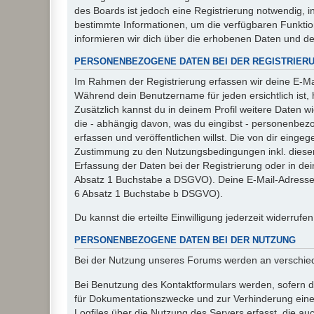
des Boards ist jedoch eine Registrierung notwendig,
bestimmte Informationen, um die verfügbaren Funkti
informieren wir dich über die erhobenen Daten und d
PERSONENBEZOGENE DATEN BEI DER REGISTRIER
Im Rahmen der Registrierung erfassen wir deine E-Mai
Während dein Benutzername für jeden ersichtlich ist, ha
Zusätzlich kannst du in deinem Profil weitere Daten w
die - abhängig davon, was du eingibst - personenbez
erfassen und veröffentlichen willst. Die von dir eing
Zustimmung zu den Nutzungsbedingungen inkl. dieser 
Erfassung der Daten bei der Registrierung oder in dein
Absatz 1 Buchstabe a DSGVO). Deine E-Mail-Adresse s
6 Absatz 1 Buchstabe b DSGVO).
Du kannst die erteilte Einwilligung jederzeit widerrufe
PERSONENBEZOGENE DATEN BEI DER NUTZUNG
Bei der Nutzung unseres Forums werden an verschie
Bei Benutzung des Kontaktformulars werden, sofern du
für Dokumentationszwecke und zur Verhinderung eines
Logfiles über die Nutzung des Servers erfasst, die auc