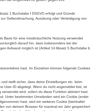
 Absatz 1 Buchstabe f DSGVO erfolgt und Gründe
ten zur Geltendmachung, Ausübung oder Verteidigung von
ls Basis für eine missbräuchliche Nutzung verwendet
vorsorglich darauf hin, dass insbesondere bei der
en Aufwand möglich ist (Artikel 14 Absatz 5 Buchstabe b
utzererlebnis hast. Im Einzelnen können folgende Cookies
 und stellt sicher, dass deine Einstellungen etc. beim
rne User-ID abgelegt. Wenn du nicht angemeldet bist, ist
 verwendet wird, sofern du diese Funktion aktiviert hast.
ast. Unter bestimmten Umständen wird ein Cookie (endet
ilgenommen hast, wird ein weiteres Cookie (beinhaltet
rden von deinem Browser für maximal ein Jahr gespeichert