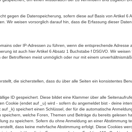
ht gegen die Datenspeicherung, sofern diese auf Basis von Artikel 6
eben. Wir weisen vorsorglich darauf hin, dass die Erfassung dieser Da
Domains oder IP-Adressen zu führen, wenn die entsprechende Adresse a
herung ist auch hier Artikel 6 Absatz 1 Buchstabe f DSGVO. Wir weisen 
der Betroffenen meist unmöglich oder nur mit einem unverhältnismäßig
llt, die sicherstellen, dass du über alle Seiten ein konsistentes Ben
ällige ID gespeichert. Diese bildet eine Klammer über alle Seitenaufrufe
ren Cookie (endet auf _u) wird - sofern du angemeldet bist - deine inte
 auf _k) speichert einen Schlüssel, der für die automatische Anmeldung
u speichern, welche Foren, Themen und Beiträge du bereits gelesen h
tellung zu speichern. Sofern du ohne Anmeldung an einer Abstimmung te
cherstellt, dass keine mehrfache Abstimmung erfolgt. Diese Cookies we