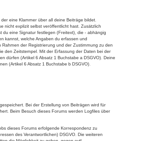
er eine Klammer über all deine Beiträge bildet.
nicht explizit selbst veröffentlicht hast. Zusätzlich
du eine Signatur festlegen (Freitext), die - abhängig
den kannst, welche Angaben du erfassen und
en im Rahmen der Registrierung und der Zustimmung zu den
e den Zeitstempel. Mit der Erfassung der Daten bei der
ichen dürfen (Artikel 6 Absatz 1 Buchstabe a DSGVO). Deine
nnen (Artikel 6 Absatz 1 Buchstabe b DSGVO).
speichert. Bei der Erstellung von Beiträgen wird für
chert. Beim Besuch dieses Forums werden Logfiles über
iebs dieses Forums erfolgende Korrespondenz zu
 Interessen des Verantwortlichen) DSGVO. Die weiteren
ten die Möglichkeit zu geben, gegen evtl.