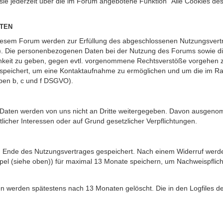
 sie jederzeit über die im Forum angebotene Funktion “Alle Cookies de
TEN
iesem Forum werden zur Erfüllung des abgeschlossenen Nutzungsvertra
O). Die personenbezogenen Daten bei der Nutzung des Forums sowie die
ichkeit zu geben, gegen evtl. vorgenommene Rechtsverstöße vorgehen z
gespeichert, um eine Kontaktaufnahme zu ermöglichen und um die im 
aben b, c und f DSGVO).
nen Daten werden von uns nicht an Dritte weitergegeben. Davon ausgen
tlicher Interessen oder auf Grund gesetzlicher Verpflichtungen.
m Ende des Nutzungsvertrages gespeichert. Nach einem Widerruf werden 
el (siehe oben)) für maximal 13 Monate speichern, um Nachweispflich
ssen werden spätestens nach 13 Monaten gelöscht. Die in den Logfiles