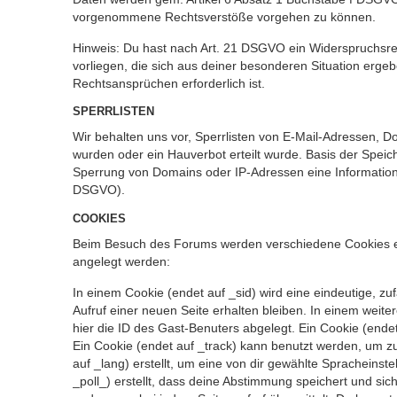
vorgenommene Rechtsverstöße vorgehen zu können.
Hinweis: Du hast nach Art. 21 DSGVO ein Widerspruchsrec
vorliegen, die sich aus deiner besonderen Situation erg
Rechtsansprüchen erforderlich ist.
SPERRLISTEN
Wir behalten uns vor, Sperrlisten von E-Mail-Adressen, 
wurden oder ein Hauverbot erteilt wurde. Basis der Speic
Sperrung von Domains oder IP-Adressen eine Information 
DSGVO).
COOKIES
Beim Besuch des Forums werden verschiedene Cookies erste
angelegt werden:
In einem Cookie (endet auf _sid) wird eine eindeutige, zuf
Aufruf einer neuen Seite erhalten bleiben. In einem weite
hier die ID des Gast-Benuters abgelegt. Ein Cookie (endet
Ein Cookie (endet auf _track) kann benutzt werden, um z
auf _lang) erstellt, um eine von dir gewählte Spracheins
_poll_) erstellt, dass deine Abstimmung speichert und si