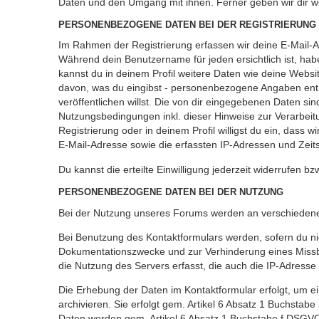
Daten und den Umgang mit ihnen. Ferner geben wir dir w
PERSONENBEZOGENE DATEN BEI DER REGISTRIERUNG
Im Rahmen der Registrierung erfassen wir deine E-Mail-A
Während dein Benutzername für jeden ersichtlich ist, haben 
kannst du in deinem Profil weitere Daten wie deine Websi
davon, was du eingibst - personenbezogene Angaben entha
veröffentlichen willst. Die von dir eingegebenen Daten s
Nutzungsbedingungen inkl. dieser Hinweise zur Verarbeit
Registrierung oder in deinem Profil willigst du ein, dass
E-Mail-Adresse sowie die erfassten IP-Adressen und Zeit
Du kannst die erteilte Einwilligung jederzeit widerrufen bz
PERSONENBEZOGENE DATEN BEI DER NUTZUNG
Bei der Nutzung unseres Forums werden an verschieden
Bei Benutzung des Kontaktformulars werden, sofern du nic
Dokumentationszwecke und zur Verhinderung eines Missbra
die Nutzung des Servers erfasst, die auch die IP-Adresse 
Die Erhebung der Daten im Kontaktformular erfolgt, um
archivieren. Sie erfolgt gem. Artikel 6 Absatz 1 Buchstabe
Daten werden gem. Artikel 6 Absatz 1 Buchstabe f DSGVO 