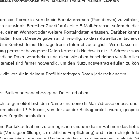
eitere Informationen zum Betreiber sowie zu deinen Rechten.
dresse. Ferner ist von dir ein Benutzernamen (Pseudonym) zu wählen, d
nur wir als Betreiber Zugriff auf deine E-Mail-Adresse, sofern du diese 
te, deinen Wohnort oder weitere Kontaktdaten erfassen. Darüber kannst 
lten kann. Diese Angaben sind freiwillig, so dass du selbst entschei
ind im Kontext deiner Beiträge frei im Internet zugänglich. Wir erfass
ung personenbezogener Daten ferner als Nachweis die IP-Adresse sowi
 wir diese Daten verarbeiten und diese wie oben beschrieben veröffentl
stempel sind ferner notwendig, um den Nutzungsvertrag erfüllen zu kö
w. die von dir in deinem Profil hinterlegten Daten jederzeit ändern.
en Stellen personenbezogene Daten erhoben:
ht angemeldet bist, dein Name und deine E-Mail-Adresse erfasst und ge
uchs die IP-Adresse, von der aus der Beitrag erstellt wurde, gespei
des Zugriffs beinhalten.
 eine Kontaktaufnahme zu ermöglichen und um die im Rahmen des Betr
 b (Vertragserfüllung), c (rechtliche Verpflichtung) und f (berechtigte
gespeichert, um einen Missbrauch der zu verhindern und zugleich Drit