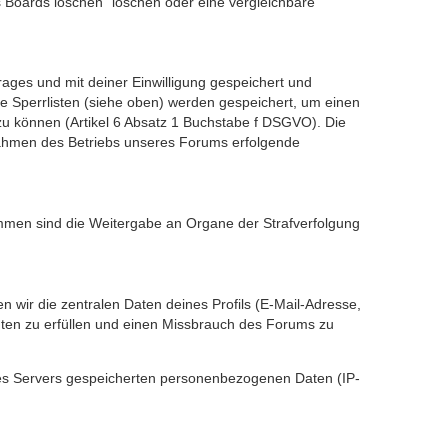
s Boards löschen” löschen oder eine vergleichbare
ges und mit deiner Einwilligung gespeichert und
 Sperrlisten (siehe oben) werden gespeichert, um einen
u können (Artikel 6 Absatz 1 Buchstabe f DSGVO). Die
Rahmen des Betriebs unseres Forums erfolgende
ommen sind die Weitergabe an Organe der Strafverfolgung
wir die zentralen Daten deines Profils (E-Mail-Adresse,
ten zu erfüllen und einen Missbrauch des Forums zu
 des Servers gespeicherten personenbezogenen Daten (IP-