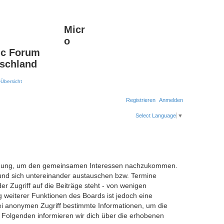
Micr
Suche
Erweiterte Suche
o
c Forum
schland
Registrieren
Anmelden
Select Language
▼
erfügung, um den gemeinsamen Interessen nachzukommen.
 und sich untereinander austauschen bzw. Termine
er Zugriff auf die Beiträge steht - von wenigen
 weiterer Funktionen des Boards ist jedoch eine
i anonymen Zugriff bestimmte Informationen, um die
 Folgenden informieren wir dich über die erhobenen