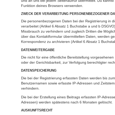
und an uns bei jedem Seitenaufruf übermittelt. Du kannst
Funktion deines Browsers verwenden.
ZWECK DER VERARBEITUNG PERSONENBEZOGENER DA
Die personenbezogenen Daten bei der Registrierung in d
verarbeitet (Artikel 6 Absatz 1 Buchstabe a und b DSGV
Missbrauch zu verhindern und zugleich Dritten die Mögl
über das Kontaktformular übermittelten Daten, werden 
Korrespondenz zu archivieren (Artikel 6 Absatz 1 Buchst
DATENWEITERGABE
Die nicht für eine öffentliche Bereitstellung vorgesehe
oder der Gerichtsbarkeit, zur Verfolgung berechtigter rech
DATENSPEICHERUNG
Die bei der Registrierung erfassten Daten werden bis zu
Benutzernamen sowie erfasste IP-Adressen und Zeitstemp
verhindern.
Die bei der Erstellung eines Beitrags erfassten IP-Adre
Adressen) werden spätestens nach 6 Monaten gelöscht.
AUSKUNFTSRECHT