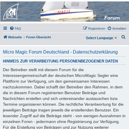
Micro Magic Forum
Deutschland
FAQ
Registrieren
Anmelden
S
Webseite
Foren-Übersicht
Select Language
▼
u
c
Micro Magic Forum Deutschland - Datenschutzerklärung
h
HINWEIS ZUR VERARBEITUNG PERSONENBEZOGENER DATEN
e
Der Betreiber stellt mit diesem Forum für die
Interessengemeinschaft der deutschen MicroMagic Segler eine
Plattform zur Verfügung, um den gemeinsamen Interessen
nachzukommen. Dabei schafft der Betreiber den Rahmen, in dem
die in diesem Forum registrierten Benutzer Beiträge und
Nachrichten erstellen und sich untereinander austauschen bzw.
Termine organisieren können. Die rechtliche Verantwortung für die
jeweiligen Beiträge tragen jeweils die erstellenden Benutzer. Ein
lesender Zugriff auf die Beiträge steht - von wenigen Ausnahmen in
einzelnen Foren - jedermann ohne Registrierung zur Verfügung.
Für die Erstellung von Beiträgen und zur Nutzung weiterer