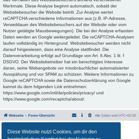
Merkmale. Diese Analyse beginnt automatisch, sobald der
Websitebesucher die Website betritt. Zur Analyse wertet
reCAPTCHA verschiedene Informationen aus (z.B. IP-Adresse,
Verweildauer des Websitebesuchers auf der Website oder vom
Nutzer getätigte Mausbewegungen). Die bei der Analyse erfassten
Daten werden an Google weitergeleitet. Die reCAPTCHA-Analysen
laufen vollständig im Hintergrund. Websitebesucher werden nicht
darauf hingewiesen, dass eine Analyse stattfindet. Die
Datenverarbeitung erfolgt auf Grundlage von Art. 6 Abs. 1 lit. f
DSGVO. Der Websitebetreiber hat ein berechtigtes Interesse
daran, seine Webangebote vor missbräuchlicher automatisierter
Ausspähung und vor SPAM zu schützen. Weitere Informationen zu
Google reCAPTCHA sowie die Datenschutzerklärung von Google
kannst du dem folgenden Link entnehmen:
https://www.google.com/intl/de/policies/privacy/ und
https://www.google.com/recaptcha/about/.
Webseite
Foren-Übersicht
Alle Zeiten sind
UTC+02:00
Powered by
phpBB
® Forum Software © phpBB Limited
Diese Website nutzt Cookies, um dir den
Deutsche Übersetzung durch
phpBB.de
Datenschutz
|
Nutzungsbedingungen