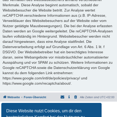
Merkmale. Diese Analyse beginnt automatisch, sobald der
Websitebesucher die Website betritt. Zur Analyse wertet
reCAPTCHA verschiedene Informationen aus (z.B. IP-Adresse,
Verweildauer des Websitebesuchers auf der Website oder vom
Nutzer getätigte Mausbewegungen). Die bei der Analyse erfassten
Daten werden an Google weitergeleitet. Die reCAPTCHA-Analysen
laufen vollständig im Hintergrund. Websitebesucher werden nicht
darauf hingewiesen, dass eine Analyse stattfindet. Die
Datenverarbeitung erfolgt auf Grundlage von Art. 6 Abs. 1 lit. f
DSGVO. Der Websitebetreiber hat ein berechtigtes Interesse
daran, seine Webangebote vor missbräuchlicher automatisierter
Ausspähung und vor SPAM zu schützen. Weitere Informationen zu
Google reCAPTCHA sowie die Datenschutzerklärung von Google
kannst du dem folgenden Link entnehmen:
https://www.google.com/intl/de/policies/privacy/ und
https://www.google.com/recaptcha/about/.
Webseite
Foren-Übersicht
Alle Zeiten sind
UTC+02:00
Powered by
phpBB
® Forum Software © phpBB Limited
Diese Website nutzt Cookies, um dir den
Deutsche Übersetzung durch
phpBB.de
Datenschutz
|
Nutzungsbedingungen