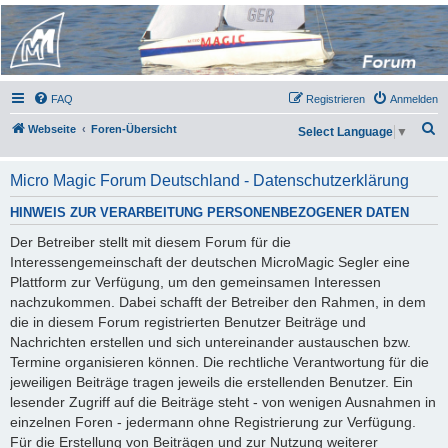
Micro Magic Forum
Deutschland
FAQ
Registrieren
Anmelden
S
Webseite
Foren-Übersicht
Select Language
▼
u
c
Micro Magic Forum Deutschland - Datenschutzerklärung
h
HINWEIS ZUR VERARBEITUNG PERSONENBEZOGENER DATEN
e
Der Betreiber stellt mit diesem Forum für die
Interessengemeinschaft der deutschen MicroMagic Segler eine
Plattform zur Verfügung, um den gemeinsamen Interessen
nachzukommen. Dabei schafft der Betreiber den Rahmen, in dem
die in diesem Forum registrierten Benutzer Beiträge und
Nachrichten erstellen und sich untereinander austauschen bzw.
Termine organisieren können. Die rechtliche Verantwortung für die
jeweiligen Beiträge tragen jeweils die erstellenden Benutzer. Ein
lesender Zugriff auf die Beiträge steht - von wenigen Ausnahmen in
einzelnen Foren - jedermann ohne Registrierung zur Verfügung.
Für die Erstellung von Beiträgen und zur Nutzung weiterer