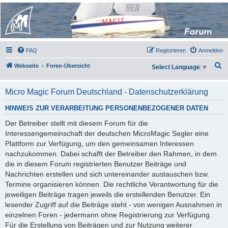
Micro Magic Forum
Deutschland
FAQ
Registrieren
Anmelden
S
Webseite
Foren-Übersicht
Select Language
▼
u
c
Micro Magic Forum Deutschland - Datenschutzerklärung
h
HINWEIS ZUR VERARBEITUNG PERSONENBEZOGENER DATEN
e
Der Betreiber stellt mit diesem Forum für die
Interessengemeinschaft der deutschen MicroMagic Segler eine
Plattform zur Verfügung, um den gemeinsamen Interessen
nachzukommen. Dabei schafft der Betreiber den Rahmen, in dem
die in diesem Forum registrierten Benutzer Beiträge und
Nachrichten erstellen und sich untereinander austauschen bzw.
Termine organisieren können. Die rechtliche Verantwortung für die
jeweiligen Beiträge tragen jeweils die erstellenden Benutzer. Ein
lesender Zugriff auf die Beiträge steht - von wenigen Ausnahmen in
einzelnen Foren - jedermann ohne Registrierung zur Verfügung.
Für die Erstellung von Beiträgen und zur Nutzung weiterer