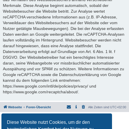
Merkmale. Diese Analyse beginnt automatisch, sobald der
Websitebesucher die Website betritt. Zur Analyse wertet
reCAPTCHA verschiedene Informationen aus (z.B. IP-Adresse,
Verweildauer des Websitebesuchers auf der Website oder vom
Nutzer getätigte Mausbewegungen). Die bei der Analyse erfassten
Daten werden an Google weitergeleitet. Die reCAPTCHA-Analysen
laufen vollständig im Hintergrund. Websitebesucher werden nicht
darauf hingewiesen, dass eine Analyse stattfindet. Die
Datenverarbeitung erfolgt auf Grundlage von Art. 6 Abs. 1 lit. f
DSGVO. Der Websitebetreiber hat ein berechtigtes Interesse
daran, seine Webangebote vor missbräuchlicher automatisierter
Ausspähung und vor SPAM zu schützen. Weitere Informationen zu
Google reCAPTCHA sowie die Datenschutzerklärung von Google
kannst du dem folgenden Link entnehmen:
https://www.google.com/intl/de/policies/privacy/ und
https://www.google.com/recaptcha/about/.
Webseite
Foren-Übersicht
Alle Zeiten sind
UTC+02:00
Powered by
phpBB
® Forum Software © phpBB Limited
Diese Website nutzt Cookies, um dir den
Deutsche Übersetzung durch
phpBB.de
Datenschutz
|
Nutzungsbedingungen