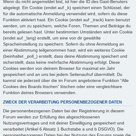
Wenn du nicht angemeldet bist, ist hier die ID des Gast-Benuters
abgelegt. Ein Cookie (endet auf _k) speichert einen Schlüssel, der
für die automatische Anmeldung verwendet wird, sofern du diese
Funktion aktiviert hast. Ein Cookie (endet auf _track) kann benutzt
werden, um zu speichern, welche Foren, Themen und Beiträge du
bereits gelesen hast. Unter bestimmten Umständen wird ein Cookie
(endet auf _lang) erstellt, um eine von dir gewählte
Spracheinstellung zu speichern. Sofern du ohne Anmeldung an
einer Abstimmung teilgenommen hast, wird ein weiteres Cookie
(beinhaltet _poll_) erstellt, dass deine Abstimmung speichert und
sicherstellt, dass keine mehrfache Abstimmung erfolgt. Diese
Cookies werden von deinem Browser für maximal ein Jahr
gespeichert und an uns bei jedem Seitenaufruf übermittelt. Du
kannst sie jederzeit über die im Forum angebotene Funktion “Alle
Cookies des Boards löschen” löschen oder eine vergleichbare
Funktion deines Browsers verwenden.
ZWECK DER VERARBEITUNG PERSONENBEZOGENER DATEN
Die personenbezogenen Daten bei der Registrierung in diesem
Forum werden zur Erfüllung des abgeschlossenen
Nutzungsvertrages und mit deiner Einwilligung gespeichert und
verarbeitet (Artikel 6 Absatz 1 Buchstabe a und b DSGVO). Die
personenbezogenen Daten bei der Nutzung des Forums sowie die