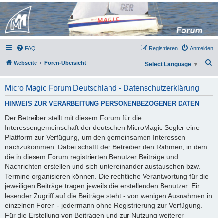
Micro Magic Forum
Deutschland
FAQ
Registrieren
Anmelden
S
Webseite
Foren-Übersicht
Select Language
▼
u
c
Micro Magic Forum Deutschland - Datenschutzerklärung
h
HINWEIS ZUR VERARBEITUNG PERSONENBEZOGENER DATEN
e
Der Betreiber stellt mit diesem Forum für die
Interessengemeinschaft der deutschen MicroMagic Segler eine
Plattform zur Verfügung, um den gemeinsamen Interessen
nachzukommen. Dabei schafft der Betreiber den Rahmen, in dem
die in diesem Forum registrierten Benutzer Beiträge und
Nachrichten erstellen und sich untereinander austauschen bzw.
Termine organisieren können. Die rechtliche Verantwortung für die
jeweiligen Beiträge tragen jeweils die erstellenden Benutzer. Ein
lesender Zugriff auf die Beiträge steht - von wenigen Ausnahmen in
einzelnen Foren - jedermann ohne Registrierung zur Verfügung.
Für die Erstellung von Beiträgen und zur Nutzung weiterer