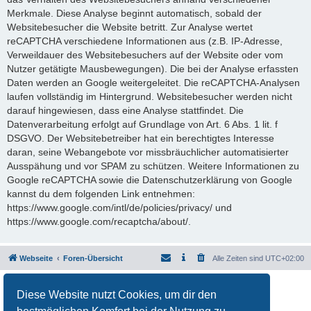
Merkmale. Diese Analyse beginnt automatisch, sobald der
Websitebesucher die Website betritt. Zur Analyse wertet
reCAPTCHA verschiedene Informationen aus (z.B. IP-Adresse,
Verweildauer des Websitebesuchers auf der Website oder vom
Nutzer getätigte Mausbewegungen). Die bei der Analyse erfassten
Daten werden an Google weitergeleitet. Die reCAPTCHA-Analysen
laufen vollständig im Hintergrund. Websitebesucher werden nicht
darauf hingewiesen, dass eine Analyse stattfindet. Die
Datenverarbeitung erfolgt auf Grundlage von Art. 6 Abs. 1 lit. f
DSGVO. Der Websitebetreiber hat ein berechtigtes Interesse
daran, seine Webangebote vor missbräuchlicher automatisierter
Ausspähung und vor SPAM zu schützen. Weitere Informationen zu
Google reCAPTCHA sowie die Datenschutzerklärung von Google
kannst du dem folgenden Link entnehmen:
https://www.google.com/intl/de/policies/privacy/ und
https://www.google.com/recaptcha/about/.
Webseite
Foren-Übersicht
Alle Zeiten sind
UTC+02:00
Powered by
phpBB
® Forum Software © phpBB Limited
Diese Website nutzt Cookies, um dir den
Deutsche Übersetzung durch
phpBB.de
Datenschutz
|
Nutzungsbedingungen