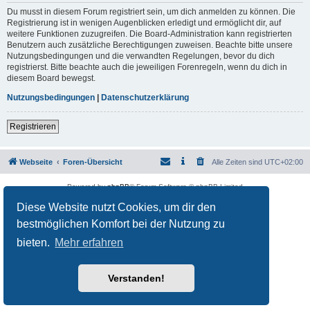
Du musst in diesem Forum registriert sein, um dich anmelden zu können. Die
Registrierung ist in wenigen Augenblicken erledigt und ermöglicht dir, auf
weitere Funktionen zuzugreifen. Die Board-Administration kann registrierten
Benutzern auch zusätzliche Berechtigungen zuweisen. Beachte bitte unsere
Nutzungsbedingungen und die verwandten Regelungen, bevor du dich
registrierst. Bitte beachte auch die jeweiligen Forenregeln, wenn du dich in
diesem Board bewegst.
Nutzungsbedingungen
|
Datenschutzerklärung
Registrieren
Webseite
Foren-Übersicht
Alle Zeiten sind
UTC+02:00
Powered by
phpBB
® Forum Software © phpBB Limited
Deutsche Übersetzung durch
phpBB.de
Diese Website nutzt Cookies, um dir den
Datenschutz
|
Nutzungsbedingungen
bestmöglichen Komfort bei der Nutzung zu
bieten.
Mehr erfahren
Verstanden!