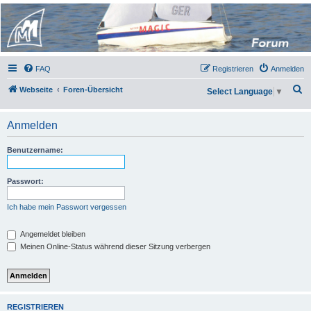
Micro Magic Forum
Deutschland
FAQ
Registrieren
Anmelden
S
Webseite
Foren-Übersicht
Select Language
▼
u
c
Anmelden
h
Benutzername:
e
Passwort:
Ich habe mein Passwort vergessen
Angemeldet bleiben
Meinen Online-Status während dieser Sitzung verbergen
REGISTRIEREN