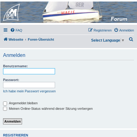
Micro Magic Forum
Deutschland
FAQ
Registrieren
Anmelden
S
Webseite
Foren-Übersicht
Select Language
▼
u
c
Anmelden
h
Benutzername:
e
Passwort:
Ich habe mein Passwort vergessen
Angemeldet bleiben
Meinen Online-Status während dieser Sitzung verbergen
REGISTRIEREN