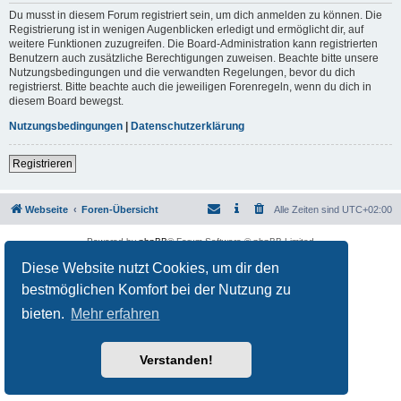
Du musst in diesem Forum registriert sein, um dich anmelden zu können. Die
Registrierung ist in wenigen Augenblicken erledigt und ermöglicht dir, auf
weitere Funktionen zuzugreifen. Die Board-Administration kann registrierten
Benutzern auch zusätzliche Berechtigungen zuweisen. Beachte bitte unsere
Nutzungsbedingungen und die verwandten Regelungen, bevor du dich
registrierst. Bitte beachte auch die jeweiligen Forenregeln, wenn du dich in
diesem Board bewegst.
Nutzungsbedingungen
|
Datenschutzerklärung
Registrieren
Webseite
Foren-Übersicht
Alle Zeiten sind
UTC+02:00
Powered by
phpBB
® Forum Software © phpBB Limited
Deutsche Übersetzung durch
phpBB.de
Diese Website nutzt Cookies, um dir den
Datenschutz
|
Nutzungsbedingungen
bestmöglichen Komfort bei der Nutzung zu
bieten.
Mehr erfahren
Verstanden!