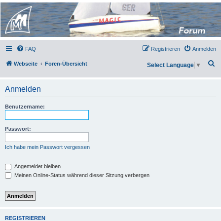
Micro Magic Forum
Deutschland
FAQ
Registrieren
Anmelden
S
Webseite
Foren-Übersicht
Select Language
▼
u
c
Anmelden
h
Benutzername:
e
Passwort:
Ich habe mein Passwort vergessen
Angemeldet bleiben
Meinen Online-Status während dieser Sitzung verbergen
REGISTRIEREN