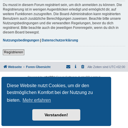
Du musst in diesem Forum registriert sein, um dich anmelden zu können. Die
Registrierung ist in wenigen Augenblicken erledigt und ermöglicht dir, auf
weitere Funktionen zuzugreifen. Die Board-Administration kann registrierten
Benutzern auch zusätzliche Berechtigungen zuweisen. Beachte bitte unsere
Nutzungsbedingungen und die verwandten Regelungen, bevor du dich
registrierst. Bitte beachte auch die jeweiligen Forenregeln, wenn du dich in
diesem Board bewegst.
Nutzungsbedingungen
|
Datenschutzerklärung
Registrieren
Webseite
Foren-Übersicht
Alle Zeiten sind
UTC+02:00
Powered by
phpBB
® Forum Software © phpBB Limited
Deutsche Übersetzung durch
phpBB.de
Diese Website nutzt Cookies, um dir den
Datenschutz
|
Nutzungsbedingungen
bestmöglichen Komfort bei der Nutzung zu
bieten.
Mehr erfahren
Verstanden!