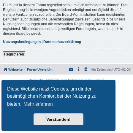
Du musst in diesem Forum registriert sein, um dich anmelden zu können. Die
Registrierung ist in wenigen Augenblicken erledigt und ermöglicht dir, auf
weitere Funktionen zuzugreifen. Die Board-Administration kann registrierten
Benutzern auch zusätzliche Berechtigungen zuweisen. Beachte bitte unsere
Nutzungsbedingungen und die verwandten Regelungen, bevor du dich
registrierst. Bitte beachte auch die jeweiligen Forenregeln, wenn du dich in
diesem Board bewegst.
Nutzungsbedingungen
|
Datenschutzerklärung
Registrieren
Webseite
Foren-Übersicht
Alle Zeiten sind
UTC+02:00
Powered by
phpBB
® Forum Software © phpBB Limited
Deutsche Übersetzung durch
phpBB.de
Diese Website nutzt Cookies, um dir den
Datenschutz
|
Nutzungsbedingungen
bestmöglichen Komfort bei der Nutzung zu
bieten.
Mehr erfahren
Verstanden!