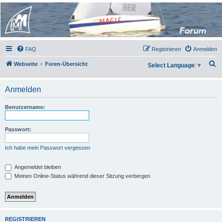
Micro Magic Forum
Deutschland
FAQ
Registrieren
Anmelden
S
Webseite
Foren-Übersicht
Select Language
▼
u
c
Anmelden
h
Benutzername:
e
Passwort:
Ich habe mein Passwort vergessen
Angemeldet bleiben
Meinen Online-Status während dieser Sitzung verbergen
REGISTRIEREN