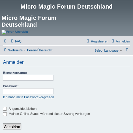
Micro Magic Forum Deutschland
Micro Magic Forum
Deutschland
FAQ
Registrieren
Anmelden
S
Webseite
Foren-Übersicht
Select Language
▼
u
Anmelden
c
h
Benutzername:
e
Passwort:
Ich habe mein Passwort vergessen
Angemeldet bleiben
Meinen Online-Status während dieser Sitzung verbergen