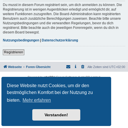
Du musst in diesem Forum registriert sein, um dich anmelden zu können. Die
Registrierung ist in wenigen Augenblicken erledigt und ermöglicht dir, auf
weitere Funktionen zuzugreifen. Die Board-Administration kann registrierten
Benutzern auch zusätzliche Berechtigungen zuweisen. Beachte bitte unsere
Nutzungsbedingungen und die verwandten Regelungen, bevor du dich
registrierst. Bitte beachte auch die jeweiligen Forenregeln, wenn du dich in
diesem Board bewegst.
Nutzungsbedingungen
|
Datenschutzerklärung
Registrieren
Webseite
Foren-Übersicht
Alle Zeiten sind
UTC+02:00
Powered by
phpBB
® Forum Software © phpBB Limited
Deutsche Übersetzung durch
phpBB.de
Diese Website nutzt Cookies, um dir den
Datenschutz
|
Nutzungsbedingungen
bestmöglichen Komfort bei der Nutzung zu
bieten.
Mehr erfahren
Verstanden!