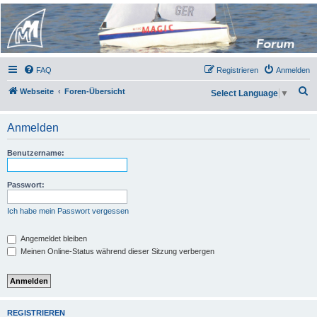
Micro Magic Forum
Deutschland
FAQ
Registrieren
Anmelden
S
Webseite
Foren-Übersicht
Select Language
▼
u
c
Anmelden
h
Benutzername:
e
Passwort:
Ich habe mein Passwort vergessen
Angemeldet bleiben
Meinen Online-Status während dieser Sitzung verbergen
REGISTRIEREN