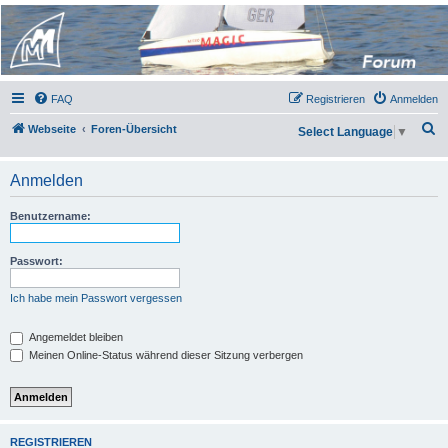
Micro Magic Forum
Deutschland
FAQ
Registrieren
Anmelden
S
Webseite
Foren-Übersicht
Select Language
▼
u
c
Anmelden
h
Benutzername:
e
Passwort:
Ich habe mein Passwort vergessen
Angemeldet bleiben
Meinen Online-Status während dieser Sitzung verbergen
REGISTRIEREN