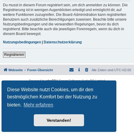
Du musst in diesem Forum registriert sein, um dich anmelden zu können. Die
Registrierung ist in wenigen Augenblicken erledigt und ermöglicht dir, auf
weitere Funktionen zuzugreifen. Die Board-Administration kann registrierten
Benutzern auch zusätzliche Berechtigungen zuweisen. Beachte bitte unsere
Nutzungsbedingungen und die verwandten Regelungen, bevor du dich
registrierst. Bitte beachte auch die jeweiligen Forenregeln, wenn du dich in
diesem Board bewegst.
Nutzungsbedingungen
|
Datenschutzerklärung
Registrieren
Webseite
Foren-Übersicht
Alle Zeiten sind
UTC+02:00
Powered by
phpBB
® Forum Software © phpBB Limited
Deutsche Übersetzung durch
phpBB.de
Diese Website nutzt Cookies, um dir den
Datenschutz
|
Nutzungsbedingungen
bestmöglichen Komfort bei der Nutzung zu
bieten.
Mehr erfahren
Verstanden!