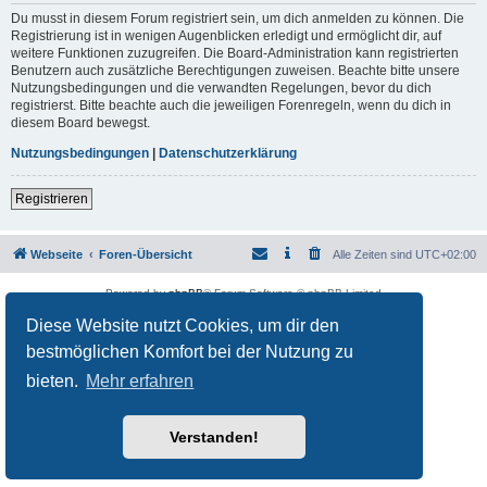
Du musst in diesem Forum registriert sein, um dich anmelden zu können. Die
Registrierung ist in wenigen Augenblicken erledigt und ermöglicht dir, auf
weitere Funktionen zuzugreifen. Die Board-Administration kann registrierten
Benutzern auch zusätzliche Berechtigungen zuweisen. Beachte bitte unsere
Nutzungsbedingungen und die verwandten Regelungen, bevor du dich
registrierst. Bitte beachte auch die jeweiligen Forenregeln, wenn du dich in
diesem Board bewegst.
Nutzungsbedingungen
|
Datenschutzerklärung
Registrieren
Webseite
Foren-Übersicht
Alle Zeiten sind
UTC+02:00
Powered by
phpBB
® Forum Software © phpBB Limited
Deutsche Übersetzung durch
phpBB.de
Diese Website nutzt Cookies, um dir den
Datenschutz
|
Nutzungsbedingungen
bestmöglichen Komfort bei der Nutzung zu
bieten.
Mehr erfahren
Verstanden!