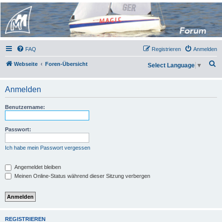
Micro Magic Forum
Deutschland
FAQ
Registrieren
Anmelden
S
Webseite
Foren-Übersicht
Select Language
▼
u
c
Anmelden
h
Benutzername:
e
Passwort:
Ich habe mein Passwort vergessen
Angemeldet bleiben
Meinen Online-Status während dieser Sitzung verbergen
REGISTRIEREN