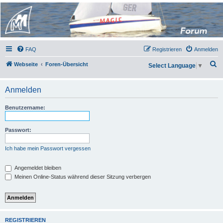
Micro Magic Forum
Deutschland
FAQ
Registrieren
Anmelden
S
Webseite
Foren-Übersicht
Select Language
▼
u
c
Anmelden
h
Benutzername:
e
Passwort:
Ich habe mein Passwort vergessen
Angemeldet bleiben
Meinen Online-Status während dieser Sitzung verbergen
REGISTRIEREN