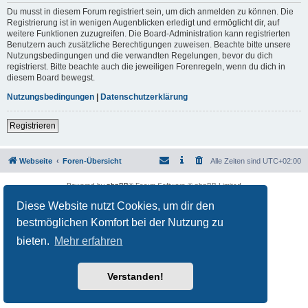
Du musst in diesem Forum registriert sein, um dich anmelden zu können. Die
Registrierung ist in wenigen Augenblicken erledigt und ermöglicht dir, auf
weitere Funktionen zuzugreifen. Die Board-Administration kann registrierten
Benutzern auch zusätzliche Berechtigungen zuweisen. Beachte bitte unsere
Nutzungsbedingungen und die verwandten Regelungen, bevor du dich
registrierst. Bitte beachte auch die jeweiligen Forenregeln, wenn du dich in
diesem Board bewegst.
Nutzungsbedingungen
|
Datenschutzerklärung
Registrieren
Webseite
Foren-Übersicht
Alle Zeiten sind
UTC+02:00
Powered by
phpBB
® Forum Software © phpBB Limited
Deutsche Übersetzung durch
phpBB.de
Diese Website nutzt Cookies, um dir den
Datenschutz
|
Nutzungsbedingungen
bestmöglichen Komfort bei der Nutzung zu
bieten.
Mehr erfahren
Verstanden!