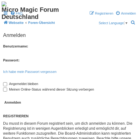
Micro Magic Forum
FAQ
Registrieren
Anmelden
Deutschland
S
Webseite
Foren-Übersicht
Select Language
▼
u
Anmelden
c
h
Benutzername:
e
Passwort:
Ich habe mein Passwort vergessen
Angemeldet bleiben
Meinen Online-Status während dieser Sitzung verbergen
REGISTRIEREN
Du musst in diesem Forum registriert sein, um dich anmelden zu können. Die
Registrierung ist in wenigen Augenblicken erledigt und ermöglicht dir, auf
weitere Funktionen zuzugreifen. Die Board-Administration kann registrierten
Benutzern auch zusätzliche Berechtigungen zuweisen. Beachte bitte unsere