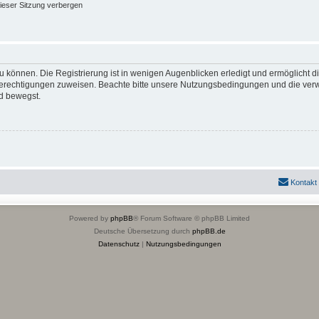
ieser Sitzung verbergen
 können. Die Registrierung ist in wenigen Augenblicken erledigt und ermöglicht di
 Berechtigungen zuweisen. Beachte bitte unsere Nutzungsbedingungen und die verwa
d bewegst.
Kontakt
Powered by
phpBB
® Forum Software © phpBB Limited
Deutsche Übersetzung durch
phpBB.de
Datenschutz
|
Nutzungsbedingungen