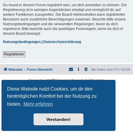
Du musst in diesem Forum registriert sein, um dich anmelden zu können. Die
Registrierung ist in wenigen Augenblicken erledigt und ermöglicht dir, auf
weitere Funktionen zuzugreifen. Die Board-Administration kann registrierten
Benutzern auch zusätzliche Berechtigungen zuweisen. Beachte bitte unsere
Nutzungsbedingungen und die verwandten Regelungen, bevor du dich
registrierst. Bitte beachte auch die jeweiligen Forenregeln, wenn du dich in
diesem Board bewegst.
Nutzungsbedingungen
|
Datenschutzerklärung
Registrieren
Webseite
Foren-Übersicht
Alle Zeiten sind
UTC+02:00
Powered by
phpBB
® Forum Software © phpBB Limited
Deutsche Übersetzung durch
phpBB.de
Diese Website nutzt Cookies, um dir den
Datenschutz
|
Nutzungsbedingungen
bestmöglichen Komfort bei der Nutzung zu
bieten.
Mehr erfahren
Verstanden!