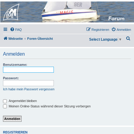
Micro Magic Forum
Deutschland
FAQ
Registrieren
Anmelden
S
Webseite
Foren-Übersicht
Select Language
▼
u
c
Anmelden
h
Benutzername:
e
Passwort:
Ich habe mein Passwort vergessen
Angemeldet bleiben
Meinen Online-Status während dieser Sitzung verbergen
REGISTRIEREN