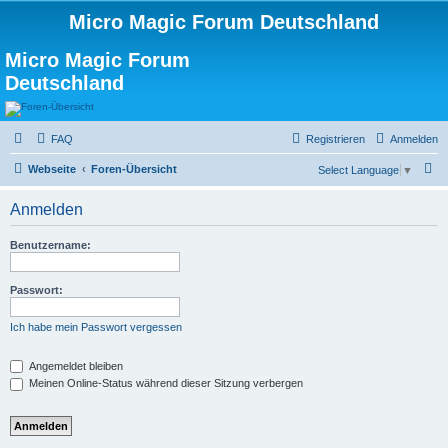
Micro Magic Forum Deutschland
Micro Magic Forum
Deutschland
FAQ
Registrieren
Anmelden
S
Webseite
Foren-Übersicht
Select Language
▼
u
Anmelden
c
h
Benutzername:
e
Passwort:
Ich habe mein Passwort vergessen
Angemeldet bleiben
Meinen Online-Status während dieser Sitzung verbergen