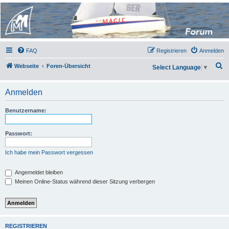
Micro Magic Forum
Deutschland
FAQ
Registrieren
Anmelden
S
Webseite
Foren-Übersicht
Select Language
▼
u
c
Anmelden
h
Benutzername:
e
Passwort:
Ich habe mein Passwort vergessen
Angemeldet bleiben
Meinen Online-Status während dieser Sitzung verbergen
REGISTRIEREN