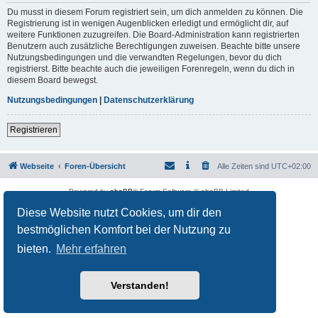
Du musst in diesem Forum registriert sein, um dich anmelden zu können. Die
Registrierung ist in wenigen Augenblicken erledigt und ermöglicht dir, auf
weitere Funktionen zuzugreifen. Die Board-Administration kann registrierten
Benutzern auch zusätzliche Berechtigungen zuweisen. Beachte bitte unsere
Nutzungsbedingungen und die verwandten Regelungen, bevor du dich
registrierst. Bitte beachte auch die jeweiligen Forenregeln, wenn du dich in
diesem Board bewegst.
Nutzungsbedingungen
|
Datenschutzerklärung
Registrieren
Webseite
Foren-Übersicht
Alle Zeiten sind
UTC+02:00
Powered by
phpBB
® Forum Software © phpBB Limited
Deutsche Übersetzung durch
phpBB.de
Diese Website nutzt Cookies, um dir den
Datenschutz
|
Nutzungsbedingungen
bestmöglichen Komfort bei der Nutzung zu
bieten.
Mehr erfahren
Verstanden!