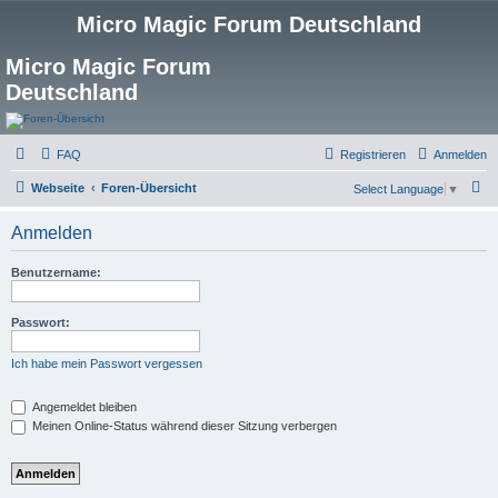
Micro Magic Forum Deutschland
Micro Magic Forum
Deutschland
FAQ
Registrieren
Anmelden
S
Webseite
Foren-Übersicht
Select Language
▼
u
Anmelden
c
h
Benutzername:
e
Passwort:
Ich habe mein Passwort vergessen
Angemeldet bleiben
Meinen Online-Status während dieser Sitzung verbergen