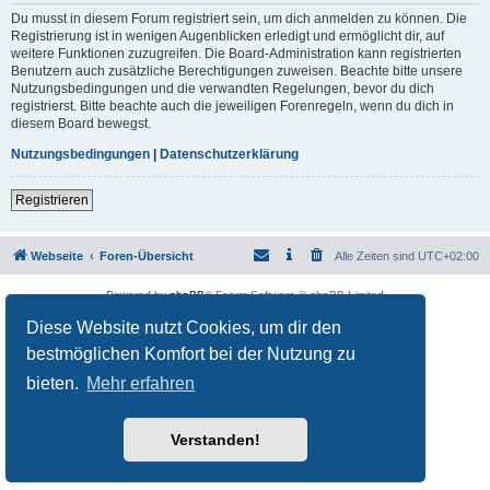
Du musst in diesem Forum registriert sein, um dich anmelden zu können. Die
Registrierung ist in wenigen Augenblicken erledigt und ermöglicht dir, auf
weitere Funktionen zuzugreifen. Die Board-Administration kann registrierten
Benutzern auch zusätzliche Berechtigungen zuweisen. Beachte bitte unsere
Nutzungsbedingungen und die verwandten Regelungen, bevor du dich
registrierst. Bitte beachte auch die jeweiligen Forenregeln, wenn du dich in
diesem Board bewegst.
Nutzungsbedingungen
|
Datenschutzerklärung
Registrieren
Webseite
Foren-Übersicht
Alle Zeiten sind
UTC+02:00
Powered by
phpBB
® Forum Software © phpBB Limited
Deutsche Übersetzung durch
phpBB.de
Diese Website nutzt Cookies, um dir den
Datenschutz
|
Nutzungsbedingungen
bestmöglichen Komfort bei der Nutzung zu
bieten.
Mehr erfahren
Verstanden!