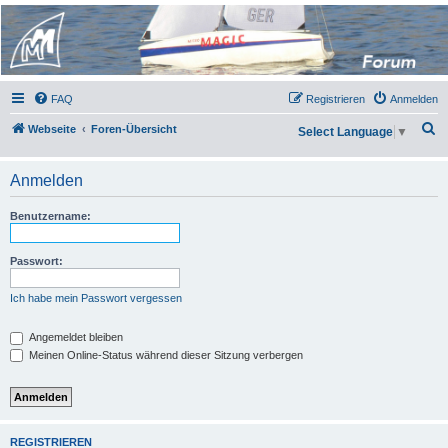
Micro Magic Forum
Deutschland
FAQ
Registrieren
Anmelden
S
Webseite
Foren-Übersicht
Select Language
▼
u
c
Anmelden
h
Benutzername:
e
Passwort:
Ich habe mein Passwort vergessen
Angemeldet bleiben
Meinen Online-Status während dieser Sitzung verbergen
REGISTRIEREN