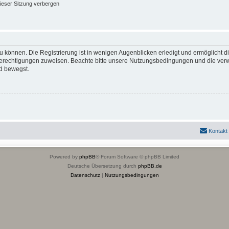
ieser Sitzung verbergen
 können. Die Registrierung ist in wenigen Augenblicken erledigt und ermöglicht di
 Berechtigungen zuweisen. Beachte bitte unsere Nutzungsbedingungen und die verwa
d bewegst.
Kontakt
Powered by
phpBB
® Forum Software © phpBB Limited
Deutsche Übersetzung durch
phpBB.de
Datenschutz
|
Nutzungsbedingungen