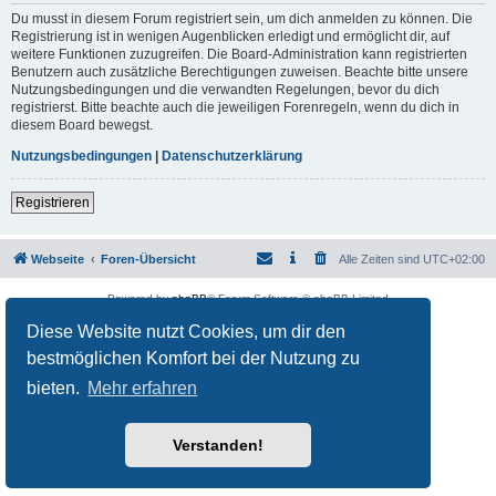
Du musst in diesem Forum registriert sein, um dich anmelden zu können. Die
Registrierung ist in wenigen Augenblicken erledigt und ermöglicht dir, auf
weitere Funktionen zuzugreifen. Die Board-Administration kann registrierten
Benutzern auch zusätzliche Berechtigungen zuweisen. Beachte bitte unsere
Nutzungsbedingungen und die verwandten Regelungen, bevor du dich
registrierst. Bitte beachte auch die jeweiligen Forenregeln, wenn du dich in
diesem Board bewegst.
Nutzungsbedingungen
|
Datenschutzerklärung
Registrieren
Webseite
Foren-Übersicht
Alle Zeiten sind
UTC+02:00
Powered by
phpBB
® Forum Software © phpBB Limited
Deutsche Übersetzung durch
phpBB.de
Diese Website nutzt Cookies, um dir den
Datenschutz
|
Nutzungsbedingungen
bestmöglichen Komfort bei der Nutzung zu
bieten.
Mehr erfahren
Verstanden!