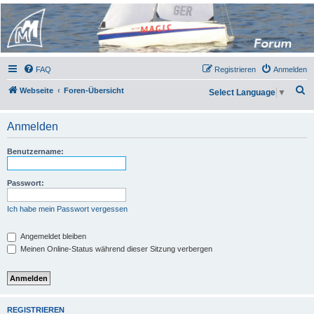
Micro Magic Forum
Deutschland
FAQ
Registrieren
Anmelden
S
Webseite
Foren-Übersicht
Select Language
▼
u
c
Anmelden
h
Benutzername:
e
Passwort:
Ich habe mein Passwort vergessen
Angemeldet bleiben
Meinen Online-Status während dieser Sitzung verbergen
REGISTRIEREN