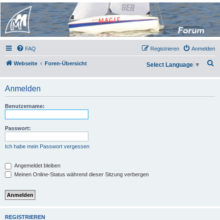
Micro Magic Forum
Deutschland
FAQ
Registrieren
Anmelden
S
Webseite
Foren-Übersicht
Select Language
▼
u
c
Anmelden
h
Benutzername:
e
Passwort:
Ich habe mein Passwort vergessen
Angemeldet bleiben
Meinen Online-Status während dieser Sitzung verbergen
REGISTRIEREN