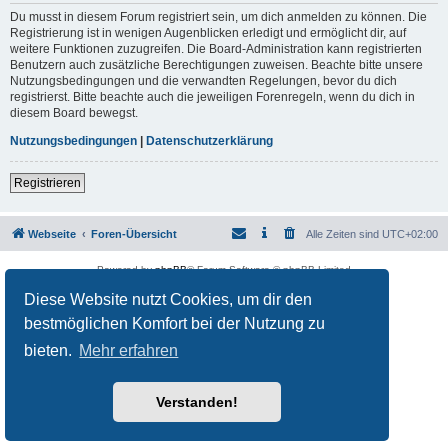
Du musst in diesem Forum registriert sein, um dich anmelden zu können. Die
Registrierung ist in wenigen Augenblicken erledigt und ermöglicht dir, auf
weitere Funktionen zuzugreifen. Die Board-Administration kann registrierten
Benutzern auch zusätzliche Berechtigungen zuweisen. Beachte bitte unsere
Nutzungsbedingungen und die verwandten Regelungen, bevor du dich
registrierst. Bitte beachte auch die jeweiligen Forenregeln, wenn du dich in
diesem Board bewegst.
Nutzungsbedingungen
|
Datenschutzerklärung
Registrieren
Webseite
Foren-Übersicht
Alle Zeiten sind
UTC+02:00
Powered by
phpBB
® Forum Software © phpBB Limited
Deutsche Übersetzung durch
phpBB.de
Diese Website nutzt Cookies, um dir den
Datenschutz
|
Nutzungsbedingungen
bestmöglichen Komfort bei der Nutzung zu
bieten.
Mehr erfahren
Verstanden!