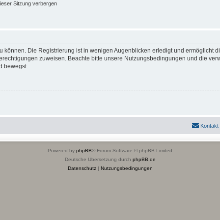
ieser Sitzung verbergen
 können. Die Registrierung ist in wenigen Augenblicken erledigt und ermöglicht di
 Berechtigungen zuweisen. Beachte bitte unsere Nutzungsbedingungen und die verwa
d bewegst.
Kontakt
Powered by
phpBB
® Forum Software © phpBB Limited
Deutsche Übersetzung durch
phpBB.de
Datenschutz
|
Nutzungsbedingungen