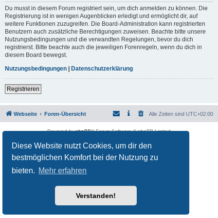
Du musst in diesem Forum registriert sein, um dich anmelden zu können. Die
Registrierung ist in wenigen Augenblicken erledigt und ermöglicht dir, auf
weitere Funktionen zuzugreifen. Die Board-Administration kann registrierten
Benutzern auch zusätzliche Berechtigungen zuweisen. Beachte bitte unsere
Nutzungsbedingungen und die verwandten Regelungen, bevor du dich
registrierst. Bitte beachte auch die jeweiligen Forenregeln, wenn du dich in
diesem Board bewegst.
Nutzungsbedingungen
|
Datenschutzerklärung
Registrieren
Webseite
Foren-Übersicht
Alle Zeiten sind
UTC+02:00
Powered by
phpBB
® Forum Software © phpBB Limited
Deutsche Übersetzung durch
phpBB.de
Diese Website nutzt Cookies, um dir den
Datenschutz
|
Nutzungsbedingungen
bestmöglichen Komfort bei der Nutzung zu
bieten.
Mehr erfahren
Verstanden!