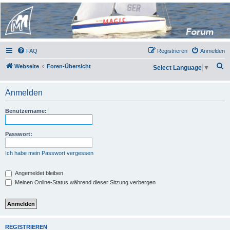
Micro Magic Forum
Deutschland
FAQ
Registrieren
Anmelden
S
Webseite
Foren-Übersicht
Select Language
▼
u
c
Anmelden
h
Benutzername:
e
Passwort:
Ich habe mein Passwort vergessen
Angemeldet bleiben
Meinen Online-Status während dieser Sitzung verbergen
REGISTRIEREN