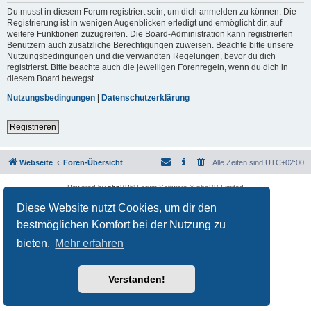
Du musst in diesem Forum registriert sein, um dich anmelden zu können. Die
Registrierung ist in wenigen Augenblicken erledigt und ermöglicht dir, auf
weitere Funktionen zuzugreifen. Die Board-Administration kann registrierten
Benutzern auch zusätzliche Berechtigungen zuweisen. Beachte bitte unsere
Nutzungsbedingungen und die verwandten Regelungen, bevor du dich
registrierst. Bitte beachte auch die jeweiligen Forenregeln, wenn du dich in
diesem Board bewegst.
Nutzungsbedingungen
|
Datenschutzerklärung
Registrieren
Webseite
Foren-Übersicht
Alle Zeiten sind
UTC+02:00
Powered by
phpBB
® Forum Software © phpBB Limited
Deutsche Übersetzung durch
phpBB.de
Diese Website nutzt Cookies, um dir den
Datenschutz
|
Nutzungsbedingungen
bestmöglichen Komfort bei der Nutzung zu
bieten.
Mehr erfahren
Verstanden!