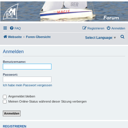
Micro Magic Forum
Deutschland
FAQ
Registrieren
Anmelden
S
Webseite
Foren-Übersicht
Select Language
▼
u
c
Anmelden
h
Benutzername:
e
Passwort:
Ich habe mein Passwort vergessen
Angemeldet bleiben
Meinen Online-Status während dieser Sitzung verbergen
REGISTRIEREN