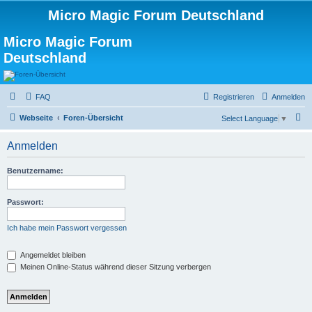
Micro Magic Forum Deutschland
Micro Magic Forum
Deutschland
FAQ
Registrieren
Anmelden
S
Webseite
Foren-Übersicht
Select Language
▼
u
Anmelden
c
h
Benutzername:
e
Passwort:
Ich habe mein Passwort vergessen
Angemeldet bleiben
Meinen Online-Status während dieser Sitzung verbergen