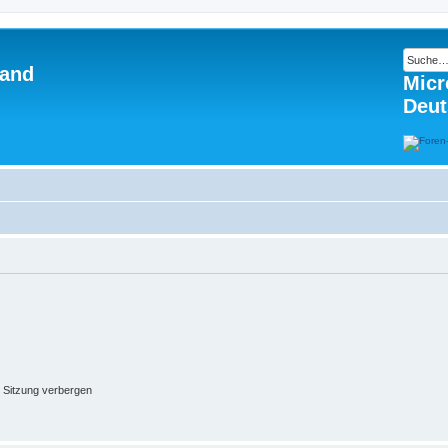
land
Micr
Deut
 Sitzung verbergen