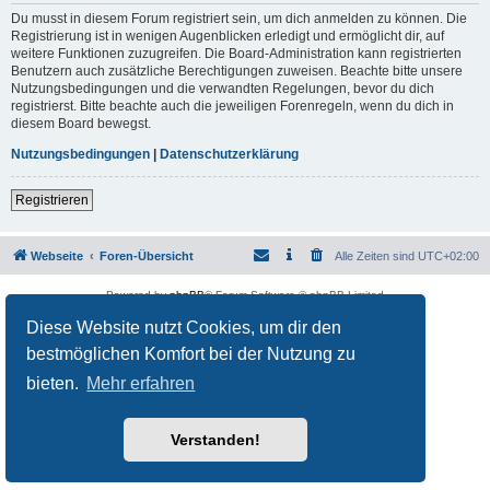
Du musst in diesem Forum registriert sein, um dich anmelden zu können. Die
Registrierung ist in wenigen Augenblicken erledigt und ermöglicht dir, auf
weitere Funktionen zuzugreifen. Die Board-Administration kann registrierten
Benutzern auch zusätzliche Berechtigungen zuweisen. Beachte bitte unsere
Nutzungsbedingungen und die verwandten Regelungen, bevor du dich
registrierst. Bitte beachte auch die jeweiligen Forenregeln, wenn du dich in
diesem Board bewegst.
Nutzungsbedingungen
|
Datenschutzerklärung
Registrieren
Webseite
Foren-Übersicht
Alle Zeiten sind
UTC+02:00
Powered by
phpBB
® Forum Software © phpBB Limited
Deutsche Übersetzung durch
phpBB.de
Diese Website nutzt Cookies, um dir den
Datenschutz
|
Nutzungsbedingungen
bestmöglichen Komfort bei der Nutzung zu
bieten.
Mehr erfahren
Verstanden!