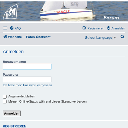
Micro Magic Forum
Deutschland
FAQ
Registrieren
Anmelden
S
Webseite
Foren-Übersicht
Select Language
▼
u
c
Anmelden
h
Benutzername:
e
Passwort:
Ich habe mein Passwort vergessen
Angemeldet bleiben
Meinen Online-Status während dieser Sitzung verbergen
REGISTRIEREN