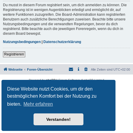
Du musst in diesem Forum registriert sein, um dich anmelden zu können. Die
Registrierung ist in wenigen Augenblicken erledigt und ermöglicht dir, auf
weitere Funktionen zuzugreifen. Die Board-Administration kann registrierten
Benutzern auch zusätzliche Berechtigungen zuweisen. Beachte bitte unsere
Nutzungsbedingungen und die verwandten Regelungen, bevor du dich
registrierst. Bitte beachte auch die jeweiligen Forenregeln, wenn du dich in
diesem Board bewegst.
Nutzungsbedingungen
|
Datenschutzerklärung
Registrieren
Webseite
Foren-Übersicht
Alle Zeiten sind
UTC+02:00
Powered by
phpBB
® Forum Software © phpBB Limited
Deutsche Übersetzung durch
phpBB.de
Diese Website nutzt Cookies, um dir den
Datenschutz
|
Nutzungsbedingungen
bestmöglichen Komfort bei der Nutzung zu
bieten.
Mehr erfahren
Verstanden!