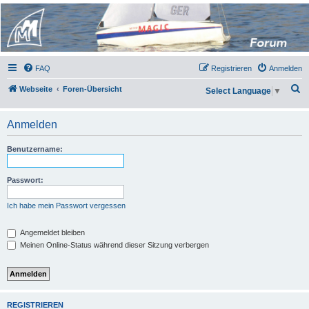
Micro Magic Forum
Deutschland
FAQ
Registrieren
Anmelden
S
Webseite
Foren-Übersicht
Select Language
▼
u
c
Anmelden
h
Benutzername:
e
Passwort:
Ich habe mein Passwort vergessen
Angemeldet bleiben
Meinen Online-Status während dieser Sitzung verbergen
REGISTRIEREN