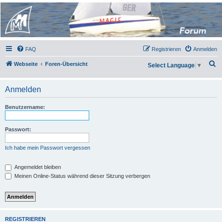
Micro Magic Forum
Deutschland
FAQ
Registrieren
Anmelden
S
Webseite
Foren-Übersicht
Select Language
▼
u
c
Anmelden
h
Benutzername:
e
Passwort:
Ich habe mein Passwort vergessen
Angemeldet bleiben
Meinen Online-Status während dieser Sitzung verbergen
REGISTRIEREN