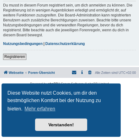
Du musst in diesem Forum registriert sein, um dich anmelden zu können. Die
Registrierung ist in wenigen Augenblicken erledigt und ermöglicht dir, auf
weitere Funktionen zuzugreifen. Die Board-Administration kann registrierten
Benutzern auch zusätzliche Berechtigungen zuweisen. Beachte bitte unsere
Nutzungsbedingungen und die verwandten Regelungen, bevor du dich
registrierst. Bitte beachte auch die jeweiligen Forenregeln, wenn du dich in
diesem Board bewegst.
Nutzungsbedingungen
|
Datenschutzerklärung
Registrieren
Webseite
Foren-Übersicht
Alle Zeiten sind
UTC+02:00
Powered by
phpBB
® Forum Software © phpBB Limited
Deutsche Übersetzung durch
phpBB.de
Diese Website nutzt Cookies, um dir den
Datenschutz
|
Nutzungsbedingungen
bestmöglichen Komfort bei der Nutzung zu
bieten.
Mehr erfahren
Verstanden!