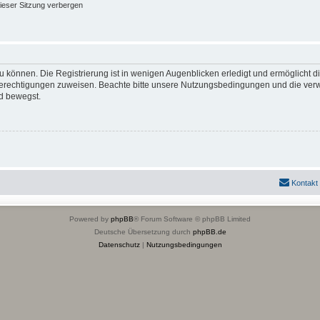
ieser Sitzung verbergen
 können. Die Registrierung ist in wenigen Augenblicken erledigt und ermöglicht di
 Berechtigungen zuweisen. Beachte bitte unsere Nutzungsbedingungen und die verwa
d bewegst.
Kontakt
Powered by
phpBB
® Forum Software © phpBB Limited
Deutsche Übersetzung durch
phpBB.de
Datenschutz
|
Nutzungsbedingungen