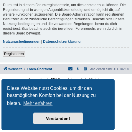
Du musst in diesem Forum registriert sein, um dich anmelden zu können. Die
Registrierung ist in wenigen Augenblicken erledigt und ermöglicht dir, auf
weitere Funktionen zuzugreifen. Die Board-Administration kann registrierten
Benutzern auch zusätzliche Berechtigungen zuweisen. Beachte bitte unsere
Nutzungsbedingungen und die verwandten Regelungen, bevor du dich
registrierst. Bitte beachte auch die jeweiligen Forenregeln, wenn du dich in
diesem Board bewegst.
Nutzungsbedingungen
|
Datenschutzerklärung
Registrieren
Webseite
Foren-Übersicht
Alle Zeiten sind
UTC+02:00
Powered by
phpBB
® Forum Software © phpBB Limited
Deutsche Übersetzung durch
phpBB.de
Diese Website nutzt Cookies, um dir den
Datenschutz
|
Nutzungsbedingungen
bestmöglichen Komfort bei der Nutzung zu
bieten.
Mehr erfahren
Verstanden!