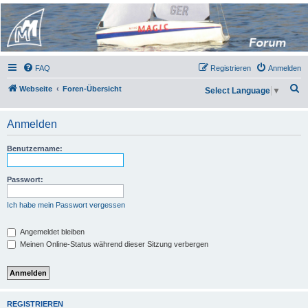
Micro Magic Forum
Deutschland
FAQ
Registrieren
Anmelden
S
Webseite
Foren-Übersicht
Select Language
▼
u
c
Anmelden
h
Benutzername:
e
Passwort:
Ich habe mein Passwort vergessen
Angemeldet bleiben
Meinen Online-Status während dieser Sitzung verbergen
REGISTRIEREN