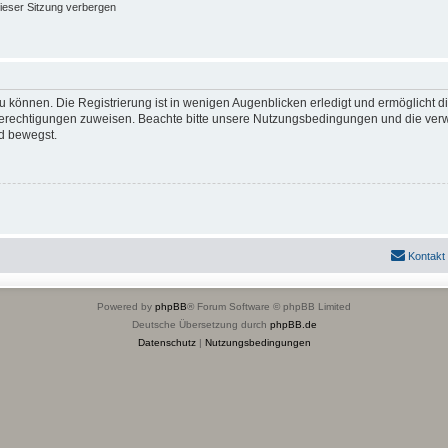
ieser Sitzung verbergen
 können. Die Registrierung ist in wenigen Augenblicken erledigt und ermöglicht di
 Berechtigungen zuweisen. Beachte bitte unsere Nutzungsbedingungen und die verwa
d bewegst.
Kontakt
Powered by
phpBB
® Forum Software © phpBB Limited
Deutsche Übersetzung durch
phpBB.de
Datenschutz
|
Nutzungsbedingungen