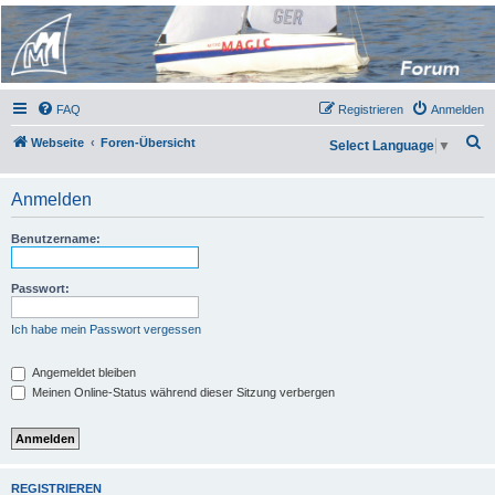
Micro Magic Forum
Deutschland
FAQ
Registrieren
Anmelden
S
Webseite
Foren-Übersicht
Select Language
▼
u
c
Anmelden
h
Benutzername:
e
Passwort:
Ich habe mein Passwort vergessen
Angemeldet bleiben
Meinen Online-Status während dieser Sitzung verbergen
REGISTRIEREN