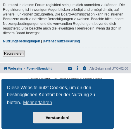
Du musst in diesem Forum registriert sein, um dich anmelden zu können. Die
Registrierung ist in wenigen Augenblicken erledigt und ermöglicht dir, auf
weitere Funktionen zuzugreifen. Die Board-Administration kann registrierten
Benutzern auch zusätzliche Berechtigungen zuweisen. Beachte bitte unsere
Nutzungsbedingungen und die verwandten Regelungen, bevor du dich
registrierst. Bitte beachte auch die jeweiligen Forenregeln, wenn du dich in
diesem Board bewegst.
Nutzungsbedingungen
|
Datenschutzerklärung
Registrieren
Webseite
Foren-Übersicht
Alle Zeiten sind
UTC+02:00
Powered by
phpBB
® Forum Software © phpBB Limited
Deutsche Übersetzung durch
phpBB.de
Diese Website nutzt Cookies, um dir den
Datenschutz
|
Nutzungsbedingungen
bestmöglichen Komfort bei der Nutzung zu
bieten.
Mehr erfahren
Verstanden!