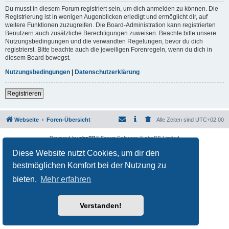
Du musst in diesem Forum registriert sein, um dich anmelden zu können. Die
Registrierung ist in wenigen Augenblicken erledigt und ermöglicht dir, auf
weitere Funktionen zuzugreifen. Die Board-Administration kann registrierten
Benutzern auch zusätzliche Berechtigungen zuweisen. Beachte bitte unsere
Nutzungsbedingungen und die verwandten Regelungen, bevor du dich
registrierst. Bitte beachte auch die jeweiligen Forenregeln, wenn du dich in
diesem Board bewegst.
Nutzungsbedingungen
|
Datenschutzerklärung
Registrieren
Webseite
Foren-Übersicht
Alle Zeiten sind
UTC+02:00
Powered by
phpBB
® Forum Software © phpBB Limited
Deutsche Übersetzung durch
phpBB.de
Diese Website nutzt Cookies, um dir den
Datenschutz
|
Nutzungsbedingungen
bestmöglichen Komfort bei der Nutzung zu
bieten.
Mehr erfahren
Verstanden!