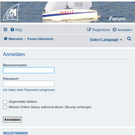
Micro Magic Forum
Deutschland
FAQ
Registrieren
Anmelden
S
Webseite
Foren-Übersicht
Select Language
▼
u
c
Anmelden
h
Benutzername:
e
Passwort:
Ich habe mein Passwort vergessen
Angemeldet bleiben
Meinen Online-Status während dieser Sitzung verbergen
REGISTRIEREN