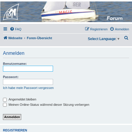
Micro Magic Forum
Deutschland
FAQ
Registrieren
Anmelden
S
Webseite
Foren-Übersicht
Select Language
▼
u
c
Anmelden
h
Benutzername:
e
Passwort:
Ich habe mein Passwort vergessen
Angemeldet bleiben
Meinen Online-Status während dieser Sitzung verbergen
REGISTRIEREN