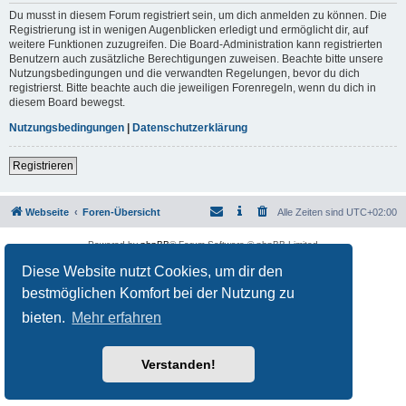
Du musst in diesem Forum registriert sein, um dich anmelden zu können. Die
Registrierung ist in wenigen Augenblicken erledigt und ermöglicht dir, auf
weitere Funktionen zuzugreifen. Die Board-Administration kann registrierten
Benutzern auch zusätzliche Berechtigungen zuweisen. Beachte bitte unsere
Nutzungsbedingungen und die verwandten Regelungen, bevor du dich
registrierst. Bitte beachte auch die jeweiligen Forenregeln, wenn du dich in
diesem Board bewegst.
Nutzungsbedingungen
|
Datenschutzerklärung
Registrieren
Webseite
Foren-Übersicht
Alle Zeiten sind
UTC+02:00
Powered by
phpBB
® Forum Software © phpBB Limited
Deutsche Übersetzung durch
phpBB.de
Diese Website nutzt Cookies, um dir den
Datenschutz
|
Nutzungsbedingungen
bestmöglichen Komfort bei der Nutzung zu
bieten.
Mehr erfahren
Verstanden!