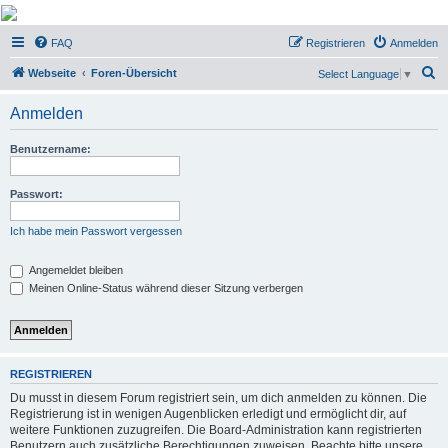
Micro Magic Forum
FAQ
Registrieren
Anmelden
Deutschland
S
Webseite
Foren-Übersicht
Select Language
▼
u
Anmelden
c
h
Benutzername:
e
Passwort:
Ich habe mein Passwort vergessen
Angemeldet bleiben
Meinen Online-Status während dieser Sitzung verbergen
REGISTRIEREN
Du musst in diesem Forum registriert sein, um dich anmelden zu können. Die
Registrierung ist in wenigen Augenblicken erledigt und ermöglicht dir, auf
weitere Funktionen zuzugreifen. Die Board-Administration kann registrierten
Benutzern auch zusätzliche Berechtigungen zuweisen. Beachte bitte unsere